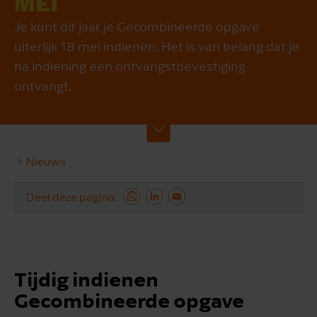
MEI
Je kunt dit jaar je Gecombineerde opgave
uiterlijk 18 mei indienen. Het is van belang dat je
na indiening een ontvangstbevestiging
ontvangt.
Nieuws
Deel deze pagina
Tijdig indienen
Gecombineerde opgave