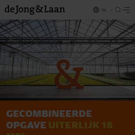
NL
EN
GECOMBINEERDE
vices
OPGAVE
UITERLIJK 18