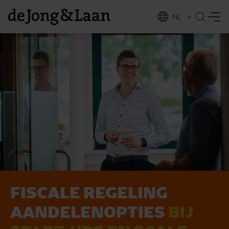
NL
EN
FISCALE REGELING
vices
AANDELENOPTIES
BIJ