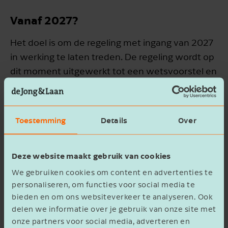
Vanaf 2027?
Het doel is om de regeling met ingang van 2027
in werking te laten treden. De regeling wordt op
dit moment uitgewerkt tot een wetsvoorstel en
is dus nog niet definitief. De Tweede Kamer
wordt voor het zomerreces nader geïnformeerd.
Onze adviseurs adviseren je graag over de
Toestemming
Details
Over
actuele mogelijkheden voor jouw specifieke
situatie. Neem gerust
contact
op.
Deze website maakt gebruik van cookies
We gebruiken cookies om content en advertenties te
personaliseren, om functies voor social media te
bieden en om ons websiteverkeer te analyseren. Ook
delen we informatie over je gebruik van onze site met
onze partners voor social media, adverteren en