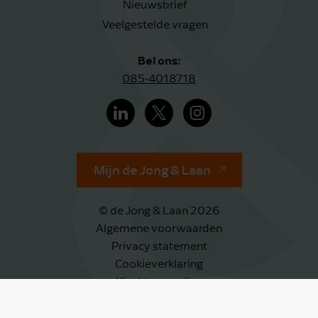
Nieuwsbrief
Veelgestelde vragen
Bel ons:
085-4018718
Mijn de Jong & Laan
© de Jong & Laan 2026
Algemene voorwaarden
Privacy statement
Cookieverklaring
Klachtenregeling
Klokkenluidersregeling