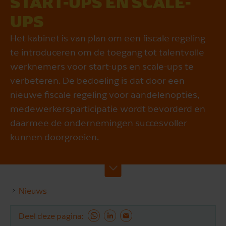
START-UPS EN SCALE-
UPS
Het kabinet is van plan om een fiscale regeling
te introduceren om de toegang tot talentvolle
werknemers voor start-ups en scale-ups te
verbeteren. De bedoeling is dat door een
nieuwe fiscale regeling voor aandelenopties,
medewerkersparticipatie wordt bevorderd en
daarmee de ondernemingen succesvoller
kunnen doorgroeien.
Nieuws
Deel deze pagina