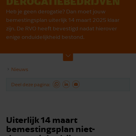
DEROGATIE­BEDRIJVEN
Heb je geen derogatie? Dan moet jouw
bemestingsplan uiterlijk 14 maart 2025 klaar
zijn. De RVO heeft bevestigd nadat hierover
enige onduidelijkheid bestond.
Nieuws
Deel deze pagina
Uiterlijk 14 maart
bemestingsplan niet-