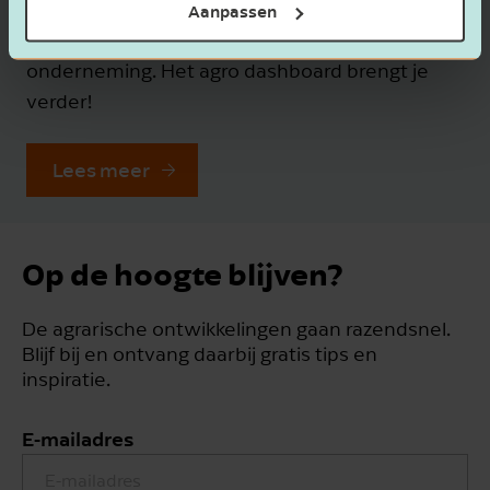
Je wilt de juiste beslissingen nemen, en dat
Aanpassen
begint met inzicht in je eigen agrarische
onderneming. Het agro dashboard brengt je
verder!
Lees meer
Op de hoogte blijven?
De agrarische ontwikkelingen gaan razendsnel.
Blijf bij en ontvang daarbij gratis tips en
inspiratie.
E-mailadres