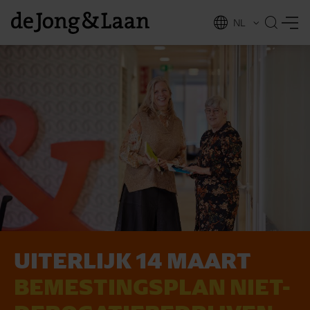
NL
EN
UITERLIJK 14 MAART
vices
BEMESTINGS­PLAN NIET-