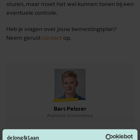
sturen, maar moet het wel kunnen tonen bij een
eventuele controle.
Heb je vragen over jouw bemestingsplan?
Neem gerust
contact
op.
Bart Pelster
Assistant Accountancy
Neem contact op