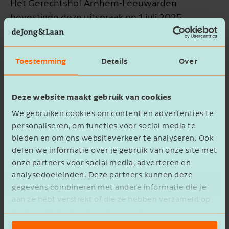
Het Gerechtshof Arnhem-Leeuwarden
bevestigde deze uitspraak op 1 juli 2025
(ECLI:NL:GHARL:2025:4111). Het hof wees erop
dat het begrip "sectoren met een soortgelijke
functie" uit de btw-richtlijn ruim moet worden
Toestemming
Details
Over
opgevat. Aangezien de verhuur zich richtte op
kort verblijf, waarbij huurders niet zelf
Deze website maakt gebruik van cookies
verantwoordelijk waren voor inventaris en
We gebruiken cookies om content en advertenties te
diensten, ontstond feitelijk concurrentie met het
personaliseren, om functies voor social media te
hotelwezen.
bieden en om ons websiteverkeer te analyseren. Ook
delen we informatie over je gebruik van onze site met
onze partners voor social media, adverteren en
Duur van verblijf niet doorslaggevend
analysedoeleinden. Deze partners kunnen deze
gegevens combineren met andere informatie die je
Volgens de inspecteur zou een verblijf van drie
aan ze hebt verstrekt of die ze hebben verzameld op
tot vijf maanden niet als “kort” kwalificeren. Het
basis van het gebruik van hun services.
hof verwierp dat argument en verwees naar