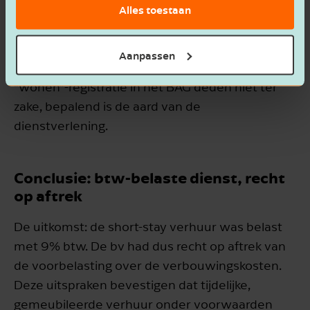
het Blasi-arrest van het Hof van Justitie EU,
Alles toestaan
waarin werd geoordeeld dat zelfs een verblijf tot
zes maanden nog als kort kan gelden. Ook
Aanpassen
formele zaken zoals inschrijving in de BRP of een
“wonen”-registratie in het BAG deden niet ter
zake, bepalend is de aard van de
dienstverlening.
Conclusie: btw-belaste dienst, recht
op aftrek
De uitkomst: de short-stay verhuur was belast
met 9% btw. De bv had dus recht op aftrek van
de voorbelasting over de verbouwingskosten.
Deze uitspraken bevestigen dat tijdelijke,
gemeubileerde verhuur onder voorwaarden