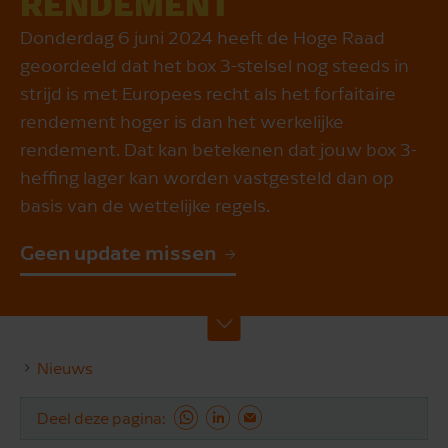
REN­DEMENT
Donderdag 6 juni 2024 heeft de Hoge Raad
geoordeeld dat het box 3-stelsel nog steeds in
strijd is met Europees recht als het forfaitaire
rendement hoger is dan het werkelijke
rendement. Dat kan betekenen dat jouw box 3-
heffing lager kan worden vastgesteld dan op
basis van de wettelijke regels.
Geen update missen
Nieuws
Deel deze pagina