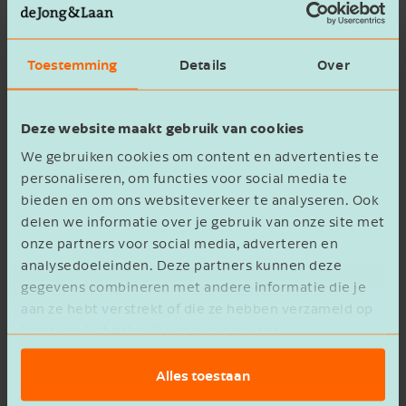
van de groene beleggingen een vrijstelling van
50% worden toegepast.
Toestemming
Details
Over
In principe geen rentevergoeding bij
rechtsherstel
Deze website maakt gebruik van cookies
We gebruiken cookies om content en advertenties te
Bij de Hoge Raad lag ook nog de vraag voor of
personaliseren, om functies voor social media te
een belastingplichtige recht heeft op
bieden en om ons websiteverkeer te analyseren. Ook
rentevergoeding als hij rechtsherstel, en dus
delen we informatie over je gebruik van onze site met
een teruggaaf, voor box 3 krijgt. De Hoge Raad
onze partners voor social media, adverteren en
oordeelt dat dit in principe niet het geval is. Dit
analysedoeleinden. Deze partners kunnen deze
gegevens combineren met andere informatie die je
kan alleen anders zijn als, bij berekening van de
aan ze hebt verstrekt of die ze hebben verzameld op
wettelijke rente over de belastingvermindering,
basis van het gebruik van hun services.
deze wettelijke rente hoger is dan de
belastingvermindering in box 3 zelf.
Alles toestaan