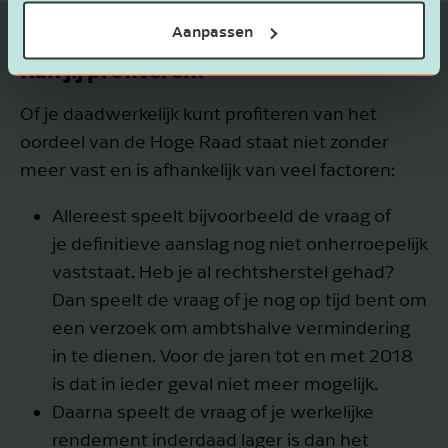
Aanpassen
Kan jij profiteren?
Of je daadwerkelijk kunt profiteren van het
oordeel van de Hoge Raad staat niet zonder
meer vast en is afhankelijk van veel factoren:
Allereest speelt bijvoorbeeld de vraag of
je definitieve aanslag nog niet onherroepelijk
vaststaat. Heb je al rechtsherstel gehad?
Dan speelt de vraag of je nog op tijd bent om
een verzoek om ambtshalve vermindering
in te dienen. Voor de jaren tot en met 2018
is dat in ieder geval niet meer mogelijk.
Daarna speelt de vraag of je werkelijke
rendement inderdaad lager is dan het