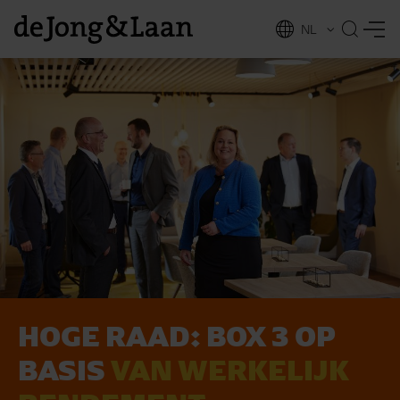
NL
EN
HOGE RAAD: BOX 3 OP
vices
BASIS
VAN WERKELIJK