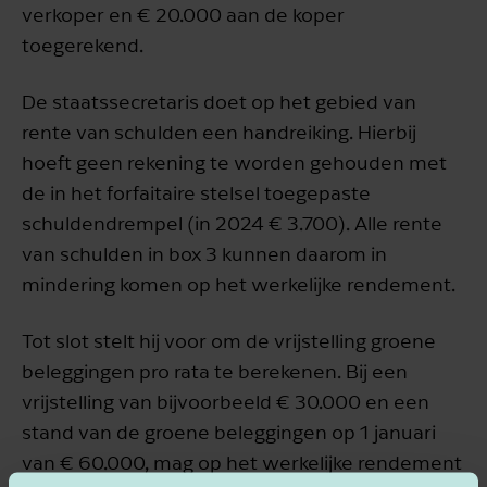
verkoper en € 20.000 aan de koper
toegerekend.
De staatssecretaris doet op het gebied van
rente van schulden een handreiking. Hierbij
hoeft geen rekening te worden gehouden met
de in het forfaitaire stelsel toegepaste
schuldendrempel (in 2024 € 3.700). Alle rente
van schulden in box 3 kunnen daarom in
mindering komen op het werkelijke rendement.
Tot slot stelt hij voor om de vrijstelling groene
beleggingen pro rata te berekenen. Bij een
vrijstelling van bijvoorbeeld € 30.000 en een
stand van de groene beleggingen op 1 januari
van € 60.000, mag op het werkelijke rendement