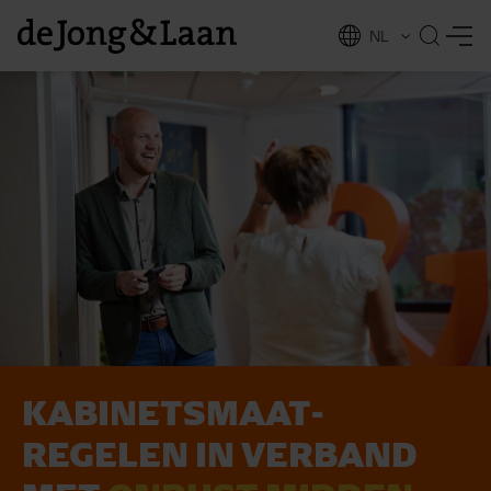
NL
EN
KABINETS­MAAT­
vices
REGELEN IN VERBAND