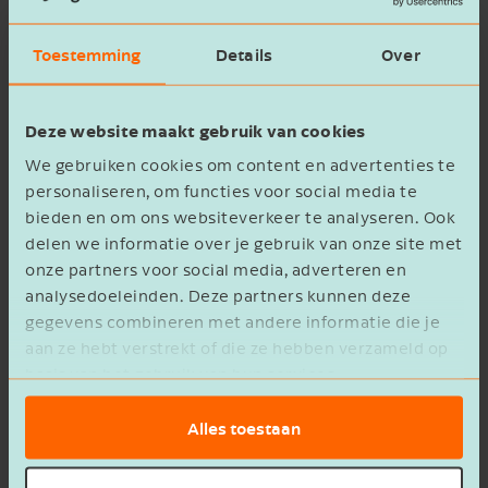
Vermindering gebruik fossiele
energie
Toestemming
Details
Over
Om Nederland minder afhankelijk te maken van
fossiele energie wil het kabinet de volgende
Deze website maakt gebruik van cookies
maatregelen nemen:
We gebruiken cookies om content en advertenties te
personaliseren, om functies voor social media te
Verhogen van de Energie-investeringsaftrek
bieden en om ons websiteverkeer te analyseren. Ook
(EIA) per 1 januari 2027 van 40% naar
delen we informatie over je gebruik van onze site met
45,5%.
onze partners voor social media, adverteren en
Het invoeren van een inruilregeling in het
analysedoeleinden. Deze partners kunnen deze
vierde kwartaal 2026 waarbij huishoudens
gegevens combineren met andere informatie die je
aan ze hebt verstrekt of die ze hebben verzameld op
met een lager of middeninkomen een oude
basis van het gebruik van hun services.
fossiele auto (emissieklasse 1 tot en met 4)
kunnen laten slopen en met subsidie een
Alles toestaan
elektrische tweedehandse auto kunnen
aanschaffen (hiervoor is in 2026 € 2 miljoen,