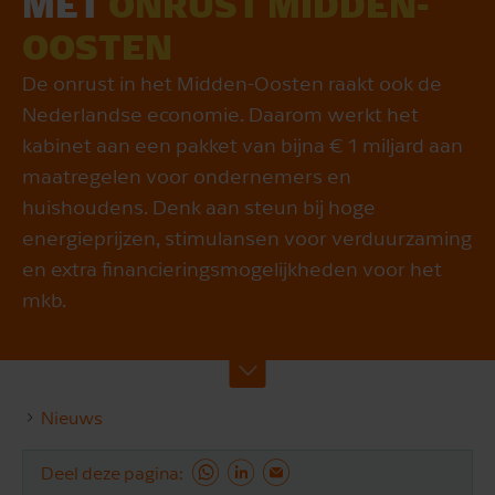
MET
ONRUST MIDDEN-
OOSTEN
De onrust in het Midden-Oosten raakt ook de
Nederlandse economie. Daarom werkt het
kabinet aan een pakket van bijna € 1 miljard aan
maatregelen voor ondernemers en
huishoudens. Denk aan steun bij hoge
energieprijzen, stimulansen voor verduurzaming
en extra financieringsmogelijkheden voor het
mkb.
Nieuws
Deel deze pagina