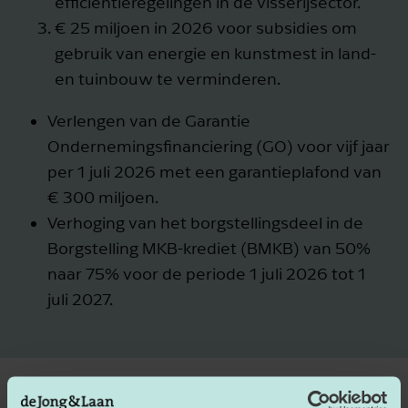
efficiëntieregelingen in de visserijsector.
€ 25 miljoen in 2026 voor subsidies om
gebruik van energie en kunstmest in land-
en tuinbouw te verminderen.
Verlengen van de Garantie
Ondernemingsfinanciering (GO) voor vijf jaar
per 1 juli 2026 met een garantieplafond van
€ 300 miljoen.
Verhoging van het borgstellingsdeel in de
Borgstelling MKB-krediet (BMKB) van 50%
naar 75% voor de periode 1 juli 2026 tot 1
juli 2027.