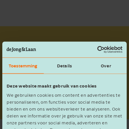
Rustgewassen
Als rustgewas kun je bijvoorbeeld een gras of
graan telen. De volledige lijst is te vinden bij de
Toestemming
Details
Over
RVO.
Daarnaast kun je ook een vanggewas
inzetten als rustgewas. Je moet dit vanggewas
Deze website maakt gebruik van cookies
uiterlijk 31 augustus inzaaien. Je mag het
We gebruiken cookies om content en advertenties te
vanggewas niet bemesten en je moet deze tot 1
personaliseren, om functies voor social media te
februari telen.
bieden en om ons websiteverkeer te analyseren. Ook
delen we informatie over je gebruik van onze site met
onze partners voor social media, adverteren en