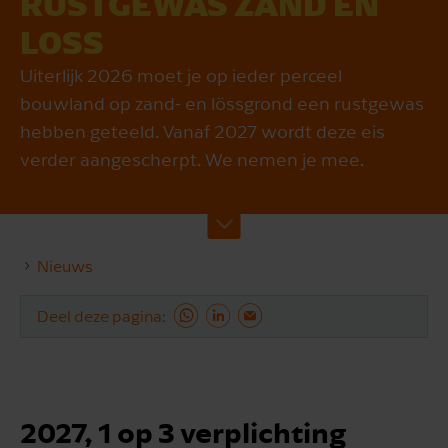
RUSTGEWAS ZAND EN
LOSS
Uiterlijk 2026 moet je op ieder perceel
bouwland op zand- en lössgrond een rustgewas
hebben geteeld. Vanaf 2027 wordt deze eis
verder aangescherpt. We nemen je mee.
Nieuws
Deel deze pagina
2027, 1 op 3 verplichting