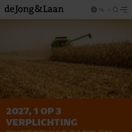
NL
EN
2027, 1 OP 3
vices
VERPLICHTING