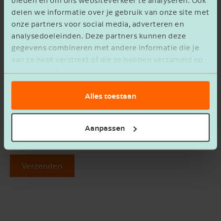
bieden en om ons websiteverkeer te analyseren. Ook
delen we informatie over je gebruik van onze site met
onze partners voor social media, adverteren en
Bedrijfsnaam
analysedoeleinden. Deze partners kunnen deze
gegevens combineren met andere informatie die je
Beschrijving
aan ze hebt verstrekt of die ze hebben verzameld op
basis van het gebruik van hun services.
Alles toestaan
Aanpassen
Ik ga akkoord met het
privacy statement
Verzenden