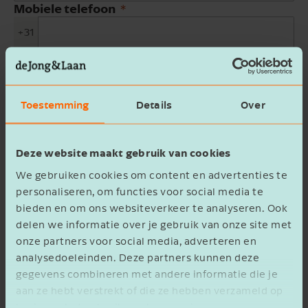
Mobiele telefoon
+31
E-mailadres
Bedrijfsnaam
Toestemming
Details
Over
Beschrijving
Deze website maakt gebruik van cookies
We gebruiken cookies om content en advertenties te
personaliseren, om functies voor social media te
bieden en om ons websiteverkeer te analyseren. Ook
delen we informatie over je gebruik van onze site met
onze partners voor social media, adverteren en
analysedoeleinden. Deze partners kunnen deze
Ik ga akkoord met het
privacy statement
gegevens combineren met andere informatie die je
aan ze hebt verstrekt of die ze hebben verzameld op
Verzenden
basis van het gebruik van hun services.