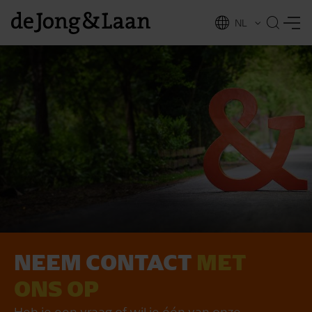
NL
EN
NEEM CONTACT
MET
vices
ONS OP
Heb je een vraag of wil je één van onze