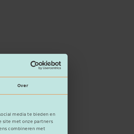
Over
social media te bieden en
e site met onze partners
evens combineren met