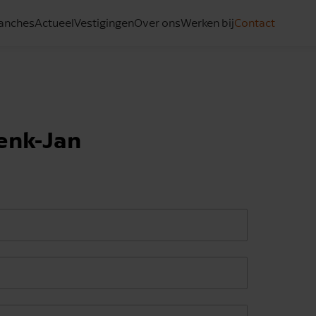
anches
Actueel
Vestigingen
Over ons
Werken bij
Contact
enk-Jan