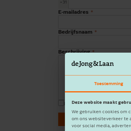
+31
E-mailadres
Bedrijfsnaam
Beschrijving
Toestemming
Deze website maakt gebru
Ik ga akkoord met het
privacy 
We gebruiken cookies om co
om ons websiteverkeer te a
Verzenden
voor social media, advert