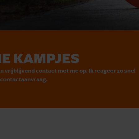
E KAMPJES
n vrijblijvend contact met me op. Ik reageer zo snel
e contactaanvraag.