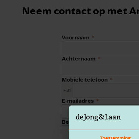
Neem contact op met A
Voornaam
Achternaam
Mobiele telefoon
+31
E-mailadres
Bedrijfsnaam
Toestemming