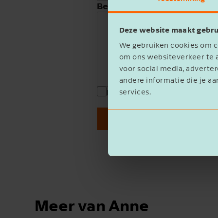
Beschrijving
Deze website maakt gebru
We gebruiken cookies om co
om ons websiteverkeer te a
voor social media, advert
andere informatie die je aa
services.
Ik ga akkoord met het
privacy 
Verzenden
Meer van Anne