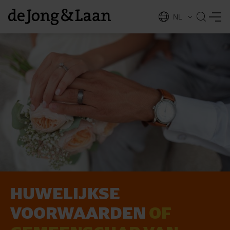
NL
EN
HUWELIJKSE
vices
VOORWAARDEN
OF