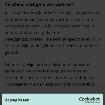
Verdiend met geld van partner?
Als er geld van mijn privérekening is gegaan naar
de privérekening van mijn partner, heb ik een
vordering op hem. So far, so good. Maar stel je
voor dat hij van dit geld een
beleggingsportefeuille heeft aangekocht en mijn
partner blijkt weinig financieel inzicht te hebben
gehad?
Of beter … Mijn partner blijkt een financieel
genie te zijn en heeft het geld op de beurs
binnen de kortste keren kunnen verdubbelen?
Hoe regelen we de vergoeding dan onderling?
Beleggingsleer