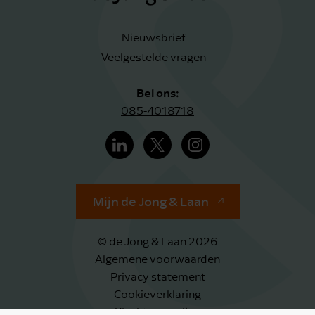
Nieuwsbrief
Veelgestelde vragen
Bel ons:
085-4018718
Mijn de Jong & Laan
© de Jong & Laan 2026
Algemene voorwaarden
Privacy statement
Cookieverklaring
Klachtenregeling