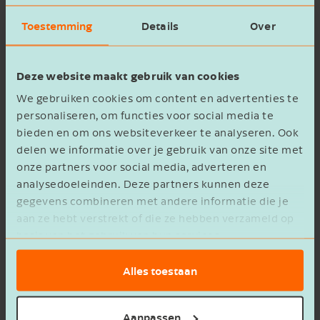
Op vergoedingsrechten is wettelijk de
beleggingsleer van toepassing. Dit betekent dat
Toestemming
Details
Over
als een partner met geld van een ander gaat
beleggen, het beleggingsrendement voor de
Deze website maakt gebruik van cookies
ander is. Als ik het geluk heb dat mijn partner
We gebruiken cookies om content en advertenties te
een goed rendement maakt met het geld dat hij
personaliseren, om functies voor social media te
van mij heeft geleend, dan krijg ik op die
bieden en om ons websiteverkeer te analyseren. Ook
vordering een hoog rendement. Maakt mijn
delen we informatie over je gebruik van onze site met
partner er een potje van, dan kan ik op de blaren
onze partners voor social media, adverteren en
zitten!
analysedoeleinden. Deze partners kunnen deze
gegevens combineren met andere informatie die je
aan ze hebt verstrekt of die ze hebben verzameld op
Maakt mijn partner er een potje van,
basis van het gebruik van hun services.
dan kan ik op de blaren zitten!
Alles toestaan
Bij het einde van het huwelijk moeten alle
transacties plus de daarbij behorende
Aanpassen