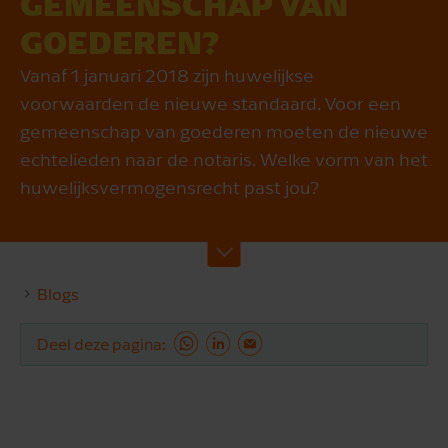
GEMEENSCHAP VAN
GOEDEREN?
Vanaf 1 januari 2018 zijn huwelijkse
voorwaarden de nieuwe standaard. Voor een
gemeenschap van goederen moeten de nieuwe
echtelieden naar de notaris. Welke vorm van het
huwelijksvermogensrecht past jou?
Blogs
Deel deze pagina