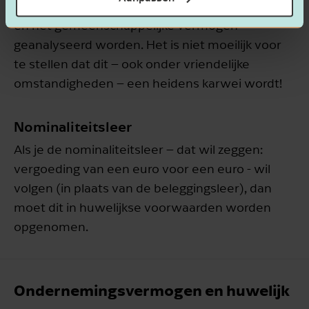
rendementen – van de twee privévermogens
én het gemeenschappelijke vermogen –
geanalyseerd worden. Het is niet moeilijk voor
te stellen dat dit – ook onder vriendelijke
omstandigheden – een heidens karwei wordt!
Nominaliteitsleer
Als je de nominaliteitsleer – dat wil zeggen:
vergoeding van een euro voor een euro - wil
volgen (in plaats van de beleggingsleer), dan
moet dit in huwelijkse voorwaarden worden
opgenomen.
Ondernemingsvermogen en huwelijk