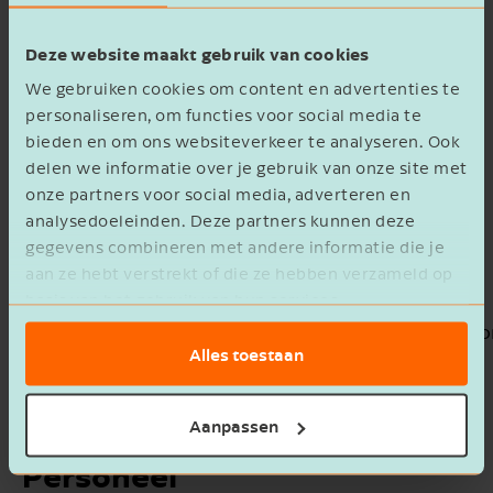
zodat jij je kunt bezighouden met de zaken waar
jíj energie van krijgt. Zo kijken we:
Deze website maakt gebruik van cookies
Hoe we je fiscale positie kunnen
We gebruiken cookies om content en advertenties te
optimaliseren en welke structuur daar het
personaliseren, om functies voor social media te
bieden en om ons websiteverkeer te analyseren. Ook
beste bij past.
delen we informatie over je gebruik van onze site met
Waar voor jou nog kansen liggen voor een
onze partners voor social media, adverteren en
optimale inkomens- en vermogenspositie.
analysedoeleinden. Deze partners kunnen deze
Hoe je voldoende flexibiliteit inbouwt om in
gegevens combineren met andere informatie die je
te spelen op (veranderende) wet- en
aan ze hebt verstrekt of die ze hebben verzameld op
regelgeving
basis van het gebruik van hun services.
van verschillende kennisgebieden of internatio
Alles toestaan
Welke kansen er voor jou liggen op het
gebied van innovatie &
duurzaamheid (mvo).
Aanpassen
Personeel