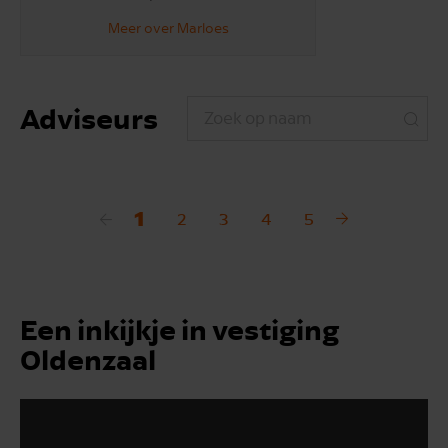
Meer over Marloes
Adviseurs
1
2
3
4
5
Een inkijkje in vestiging
Oldenzaal