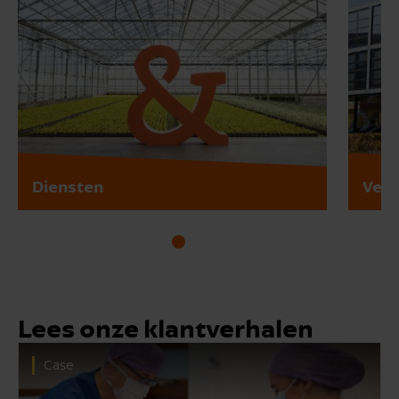
Diensten
Vest
Lees onze klantverhalen
Case