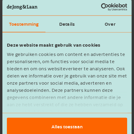
online boekhouding en het efficiënt inrichten en
verwerken van de financiële administratie. Ook
bieden we je hulp bij het samenstellen van de
Toestemming
Details
Over
(visuele) jaarrekening en geven we financieel
advies om zakelijke doelen te behalen.
Deze website maakt gebruik van cookies
Belastingadvies
We gebruiken cookies om content en advertenties te
personaliseren, om functies voor social media te
Wil je weten hoe je fiscale voordelen optimaal
bieden en om ons websiteverkeer te analyseren. Ook
delen we informatie over je gebruik van onze site met
kunt benutten? Onze
belastingadviseurs
in
onze partners voor social media, adverteren en
Almelo maken dit overzichtelijk voor
analysedoeleinden. Deze partners kunnen deze
je. We denken met je mee over een fiscale
gegevens combineren met andere informatie die je
strategie die aansluit op jouw bedrijf en
aan ze hebt verstrekt of die ze hebben verzameld op
persoonlijke wensen. We kunnen je onder
basis van het gebruik van hun services.
andere voorzien van belastingadvies op het
Alles toestaan
gebied van: