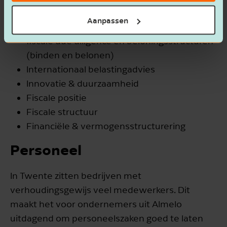
Verschillende kennisgebieden, zoals btw,
Aanpassen
loonheffingen, vennootschapsbelasting,
fiscale due diligence en beloningsstructuren
(binden en belonen)
Internationaal belastingadvies
Innovatie & duurzaamheid
Fiscale positie
Fiscale structuur
Financiële & vermogensstructurering
Personeel
In Twente zitten bedrijven met
verhoudingsgewijs veel medewerkers. Dit
maakt het voor ondernemers uit Almelo
uitdagend om personeelszaken goed te laten