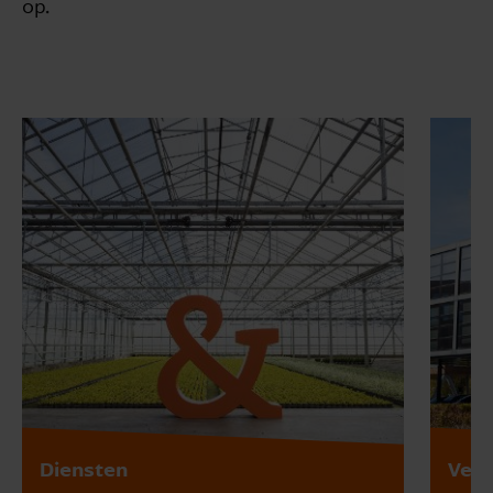
op.
Diensten
Vest