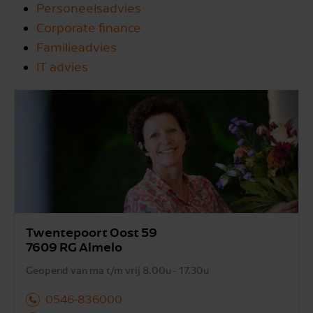
Personeelsadvies
Corporate finance
Familieadvies
IT advies
Twentepoort Oost 59
7609 RG Almelo
Geopend van ma t/m vrij 8.00u - 17.30u
0546-836000