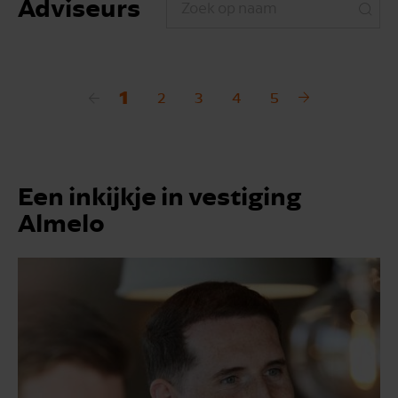
Adviseurs
1
2
3
4
5
Een inkijkje in vestiging
Almelo