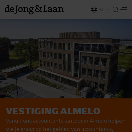
NL
EN
VESTIGING ALMELO
vices
Vanuit ons accountantskantoor in Almelo helpen
we je graag op het gebied van accountancy,