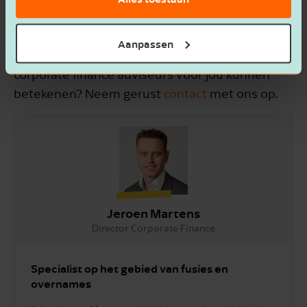
opstellen van overnamecontracten en de
afronding.
Aanpassen
Heb je nog vragen of ben je benieuwd wat onze
corporate finance adviseurs voor jou kunnen
betekenen? Neem gerust
contact
met ons op.
Jeroen Martens
Director Corporate Finance
Specialist op het gebied van fusies en
overnames