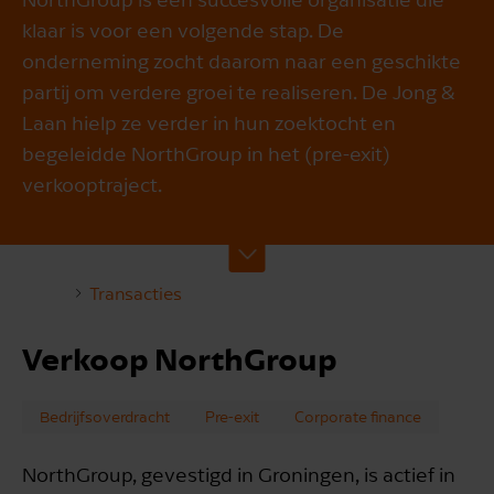
klaar is voor een volgende stap. De
onderneming zocht daarom naar een geschikte
partij om verdere groei te realiseren. De Jong &
Laan hielp ze verder in hun zoektocht en
begeleidde NorthGroup in het (pre-exit)
verkooptraject.
Transacties
Verkoop NorthGroup
Bedrijfsoverdracht
Pre-exit
Corporate finance
NorthGroup, gevestigd in Groningen, is actief in