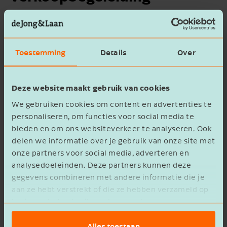
De Jong & Laan adviseerde en begeleidde
NorthGroup bij het (pre-exit) verkooptraject,
bestaande uit:
Toestemming
Details
Over
Het uitvoeren van een waardebepaling,
Deze website maakt gebruik van cookies
waardoor de potentiële opbrengst
inzichtelijk wordt.
We gebruiken cookies om content en advertenties te
Het opstellen van het
personaliseren, om functies voor social media te
bieden en om ons websiteverkeer te analyseren. Ook
informatiememorandum.
delen we informatie over je gebruik van onze site met
Het in kaart brengen en benaderen van
onze partners voor social media, adverteren en
potentiële overnamekandidaten.
analysedoeleinden. Deze partners kunnen deze
Het voeren van onderhandelingen.
gegevens combineren met andere informatie die je
De begeleiding bij het
due diligence-
aan ze hebt verstrekt of die ze hebben verzameld op
onderzoek
.
basis van het gebruik van hun services.
Het begeleiden en ondersteunen bij het
Alles toestaan