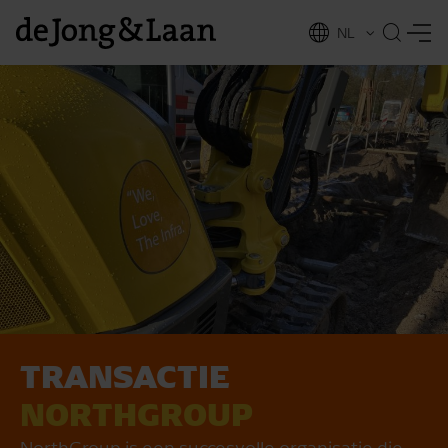
NL
EN
TRANSACTIE
vices
NORTHGROUP
NorthGroup is een succesvolle organisatie die