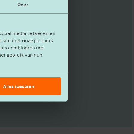
Over
 realisatie van
social media te bieden en
ben een hoge
e site met onze partners
ning- en
evens combineren met
het gebruik van hun
 Unidek
. Kingspan
. De (Planet
Alles toestaan
in dat opzicht is de