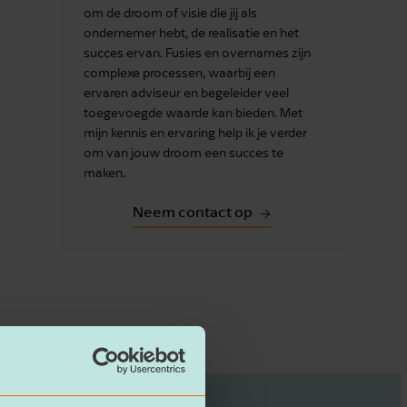
om de droom of visie die jij als
ondernemer hebt, de realisatie en het
succes ervan. Fusies en overnames zijn
complexe processen, waarbij een
ervaren adviseur en begeleider veel
toegevoegde waarde kan bieden. Met
mijn kennis en ervaring help ik je verder
om van jouw droom een succes te
maken.
Neem contact op