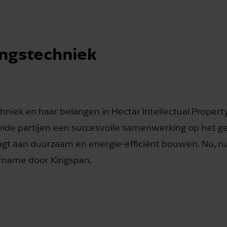
ingstechniek
niek en haar belangen in Hectar Intellectual Propert
eide partijen een succesvolle samenwerking op het g
agt aan duurzaam en energie-efficiënt bouwen. Nu, r
vername door Kingspan.