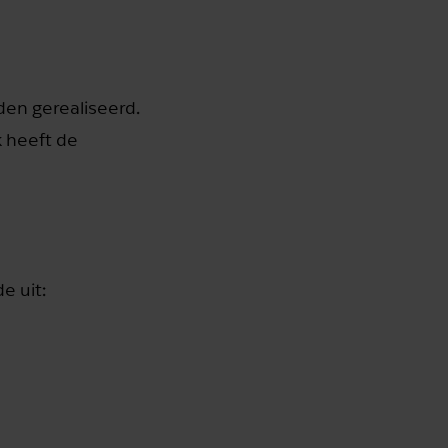
den gerealiseerd.
k heeft de
e uit: