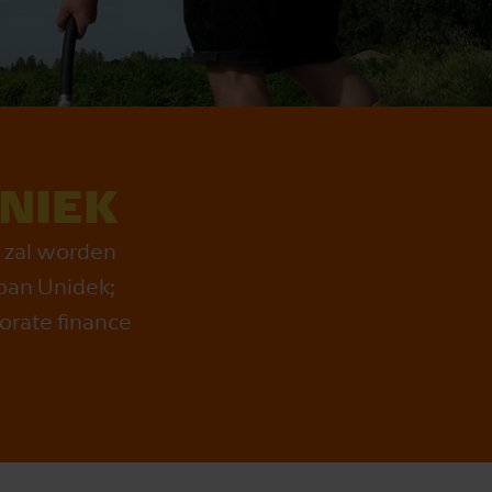
NIEK
i zal worden
span Unidek;
porate finance