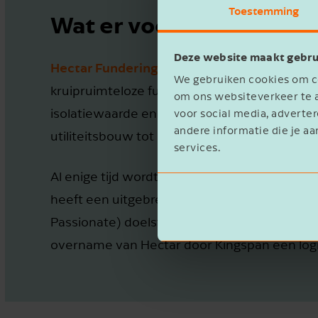
Toestemming
Wat er vooraf ging
Deze website maakt gebru
Hectar Funderingstechniek
is, sinds de mar
We gebruiken cookies om co
kruipruimteloze funderingsvloeren. De gece
om ons websiteverkeer te a
isolatiewaarde en leveren kosten- en tijdsb
voor social media, advert
andere informatie die je aa
utiliteitsbouw tot drie bouwlagen.
services.
Al enige tijd wordt de productie en logistie
heeft een uitgebreid portfolio op het gebied
Passionate) doelstellingen van Kingspan sluit
overname van Hectar door Kingspan een logi