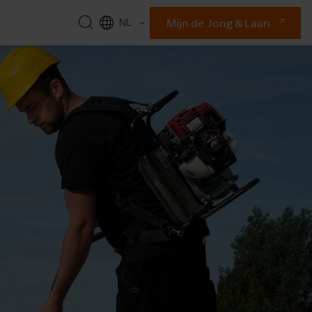
Mijn de Jong & Laan
NL
EN