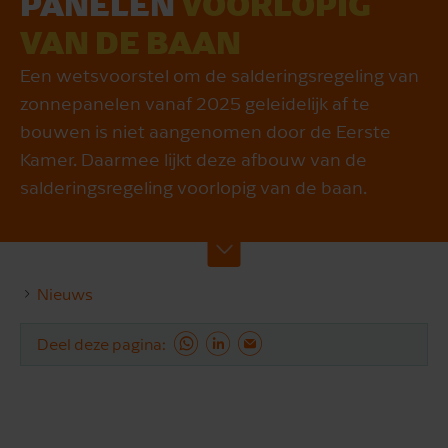
PANELEN
VOOR­LOPIG
VAN DE BAAN
Een wetsvoorstel om de salderingsregeling van
zonnepanelen vanaf 2025 geleidelijk af te
bouwen is niet aangenomen door de Eerste
Kamer. Daarmee lijkt deze afbouw van de
salderingsregeling voorlopig van de baan.
Nieuws
Deel deze pagina