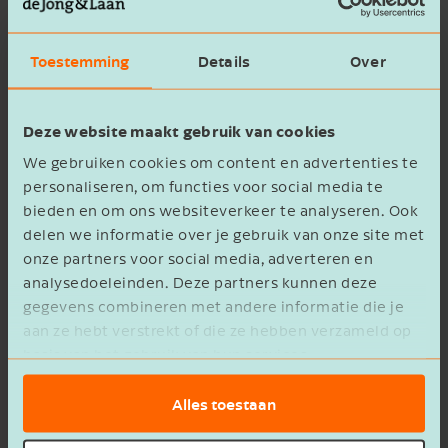
Voorgestelde afbouw
Toestemming
Details
Over
salderingsregeling
Het demissionaire kabinet vond de
Deze website maakt gebruik van cookies
salderingsregeling niet meer nodig omdat de
We gebruiken cookies om content en advertenties te
aanschaf van zonnepanelen goedkoper is
personaliseren, om functies voor social media te
geworden en de energieopbrengst per
bieden en om ons websiteverkeer te analyseren. Ook
delen we informatie over je gebruik van onze site met
zonnepaneel hoger. Daarom was het voorstel
onze partners voor social media, adverteren en
om de salderingsregeling vanaf 2025 in stappen
analysedoeleinden. Deze partners kunnen deze
geleidelijk af te bouwen. Vanaf 2031 zou de
gegevens combineren met andere informatie die je
salderingsregeling dan volledig zijn afgeschaft.
aan ze hebt verstrekt of die ze hebben verzameld op
basis van het gebruik van hun services.
Eerste Kamer niet akkoord
Alles toestaan
De Tweede Kamer nam het voorstel aan, maar