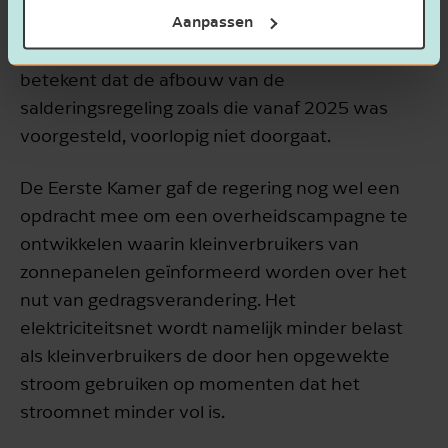
Aanpassen
de Eerste Kamer kon zich niet vinden in dit
voorstel en nam het dan ook niet aan. Dit
betekent dat de afbouw van de
salderingsregeling zoals die vanaf 2025 was
voorgesteld, voorlopig niet doorgaat.
De Eerste Kamer gaf de regering nog wel een
opdracht mee om een overheidscampagne te
ontwikkelen waarin kleinverbruikers van
zonnepanelen geïnformeerd worden over het
nut van gedragsverandering. Het
elektriciteitsnet wordt namelijk minder belast
als kleinverbruikers de door hen opgewekte
stroom gebruiken op momenten dat het
stroomnet minder vol is.