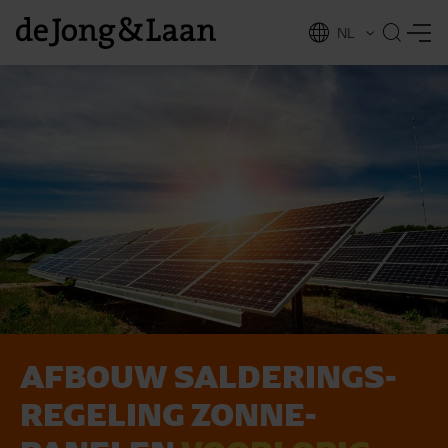
NL
EN
AFBOUW SALDERINGS­
vices
REGELING ZONNE­