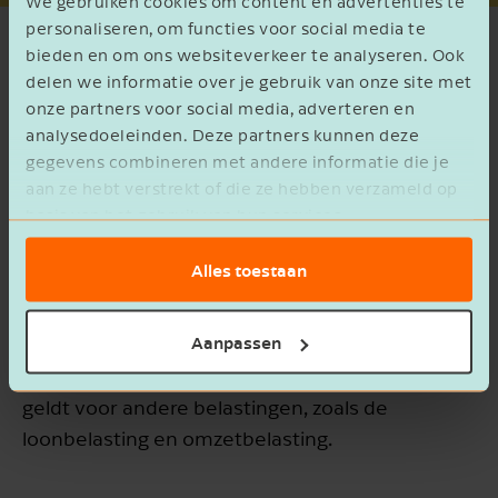
We gebruiken cookies om content en advertenties te
personaliseren, om functies voor social media te
bieden en om ons websiteverkeer te analyseren. Ook
Belastingrente andere belastingen
delen we informatie over je gebruik van onze site met
onze partners voor social media, adverteren en
De aanwijzing massaal bezwaar geldt ook voor
analysedoeleinden. Deze partners kunnen deze
bezwaren tegen in rekening gebrachte
gegevens combineren met andere informatie die je
aan ze hebt verstrekt of die ze hebben verzameld op
belastingrente voor de bronbelasting, de
basis van het gebruik van hun services.
solidariteitsbijdrage, de minimumbelasting en
het winstaandeel.
Alles toestaan
Bezwaren tegen de belastingrente op
aanslagen
Aanpassen
inkomstenbelasting
zijn vanaf 8 mei 2025 ook
aangewezen als massaal bezwaar. Hetzelfde
geldt voor andere belastingen, zoals de
loonbelasting en omzetbelasting.