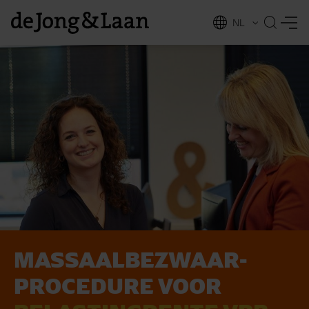
NL
EN
MASSAAL­BEZWAAR­
vices
PROCE­DURE VOOR