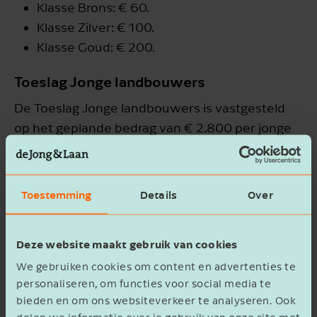
Klasse Brons: € 60.
Klasse Zilver: € 100.
Klasse Goud: € 200.
Toeslag Jonge landbouwers
De Toeslag Jonge landbouwers is vastgesteld
op het geplande bedrag van € 2.800 per jonge
landbouwer.
Subsidiebedrag Behoud van zeldzame
Toestemming
Details
Over
landbouwhuisdierrassen
Het bedrag voor de regeling voor zeldzame
Deze website maakt gebruik van cookies
landbouwhuisdierrassen bedraagt € 200 per
We gebruiken cookies om content en advertenties te
grootvee-eenheid (GVE).
personaliseren, om functies voor social media te
bieden en om ons websiteverkeer te analyseren. Ook