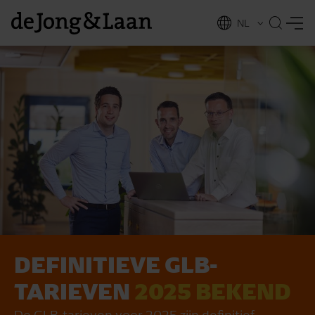
NL
EN
DEFINITIEVE GLB-
vices
TARIEVEN
2025 BEKEND
De GLB‑tarieven voor 2025 zijn definitief