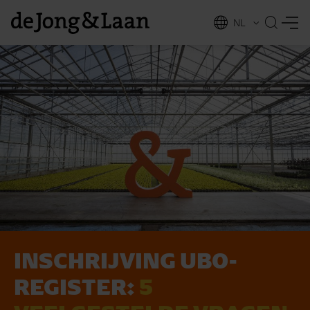
NL
EN
INSCHRIJVING UBO-
vices
REGISTER:
5