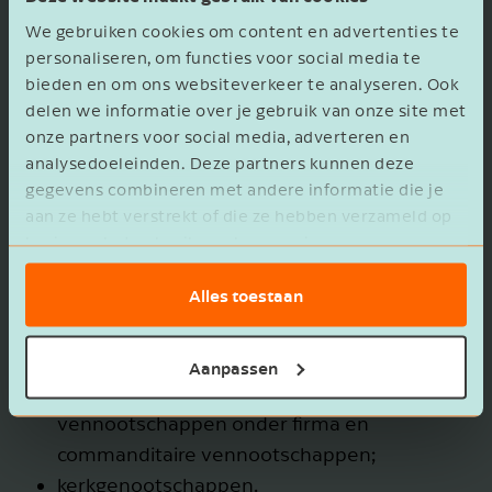
We gebruiken cookies om content en advertenties te
3. Welke ondernemingen en
personaliseren, om functies voor social media te
organisaties hebben een registratie
bieden en om ons websiteverkeer te analyseren. Ook
verplichting?
delen we informatie over je gebruik van onze site met
onze partners voor social media, adverteren en
Niet alle ondernemingen hebben de plicht om
analysedoeleinden. Deze partners kunnen deze
hun UBO’s in te schrijven. Wie wel? In ieder
gegevens combineren met andere informatie die je
aan ze hebt verstrekt of die ze hebben verzameld op
geval in Nederland opgerichte:
basis van het gebruik van hun services.
niet-beursgenoteerde bv’s en nv’s;
Alles toestaan
stichtingen en verenigingen;
coöperaties en onderlinge
waarborgmaatschappijen;
Aanpassen
personenvennootschappen: maatschappen,
vennootschappen onder firma en
commanditaire vennootschappen;
kerkgenootschappen.