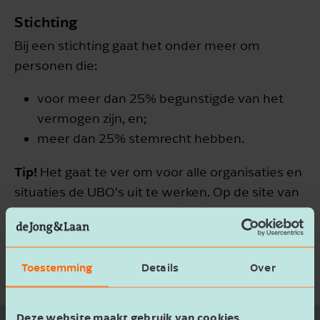
Stichting
Bij een stichting gaat het onder meer om
personen die:
voor meer dan 25% begunstigde van het
vermogen zijn, en;
meer dan 25% stemrecht hebben.
Tip!
Het gaat te ver om voor alle organisaties en
situaties de UBO’s uit te werken. Op de site van
de kamer van Koophandel vind je veel
informatie per rechtsvorm. En uiteraard kan je
ook contact opnemen met een van onze
Toestemming
Details
Over
adviseurs.
Deze website maakt gebruik van cookies