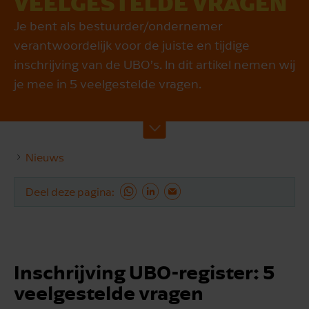
VEELGESTELDE VRAGEN
Je bent als bestuurder/ondernemer
verantwoordelijk voor de juiste en tijdige
inschrijving van de UBO’s. In dit artikel nemen wij
je mee in 5 veelgestelde vragen.
Nieuws
Deel deze pagina
Inschrijving UBO-register: 5
veelgestelde vragen