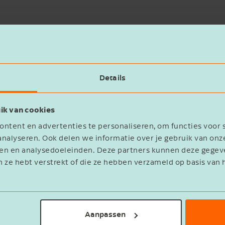
eerechten meerdere jaren leasen met een eenmalige
n heen- en teruglease, maar alleen in het eerste kale
Details
ren daarna wordt er niet meer afgeroomd, mits je dit 
ik van cookies
ntent en advertenties te personaliseren, om functies voor 
nalyseren. Ook delen we informatie over je gebruik van onz
(100 kg)
eren en analysedoeleinden. Deze partners kunnen deze geg
n ze hebt verstrekt of die ze hebben verzameld op basis van 
chten afromingsvrij te leasen blijft bestaan. Deze re
rechten.
Aanpassen
roductierechten? Neem gerust
contact
op.