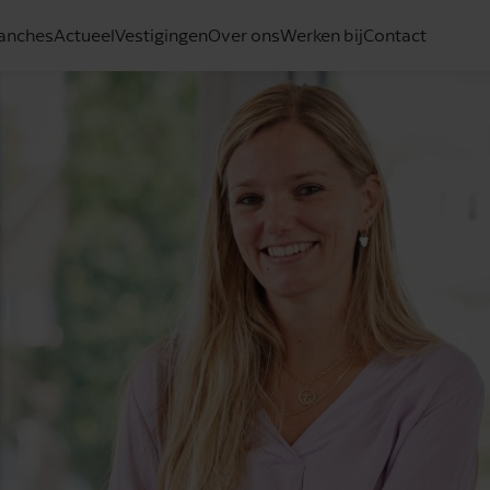
anches
Actueel
Vestigingen
Over ons
Werken bij
Contact