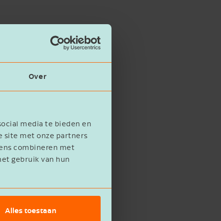
nderjaar
Over
ieder
social media te bieden en
e site met onze partners
evens combineren met
het gebruik van hun
geling
Alles toestaan