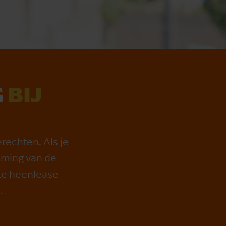
G
BIJ
rechten. Als je
roming van de
ste heenlease
.