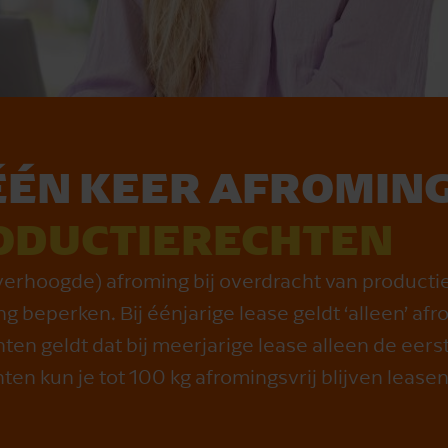
ÉÉN KEER AFROMIN
ODUCTIERECHTEN
(verhoogde) afroming bij overdracht van productie
g beperken. Bij éénjarige lease geldt ‘alleen’ af
en geldt dat bij meerjarige lease alleen de eer
en kun je tot 100 kg afromingsvrij blijven leasen