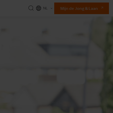
Mijn de Jong & Laan
NL
EN