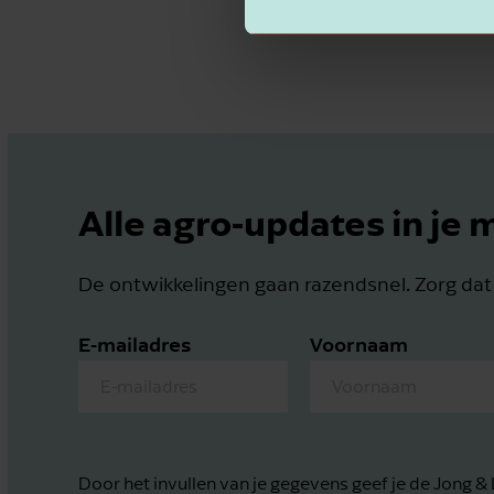
Alle agro-updates in je 
De ontwikkelingen gaan razendsnel. Zorg dat j
E-mailadres
Voornaam
Door het invullen van je gegevens geef je de Jong 