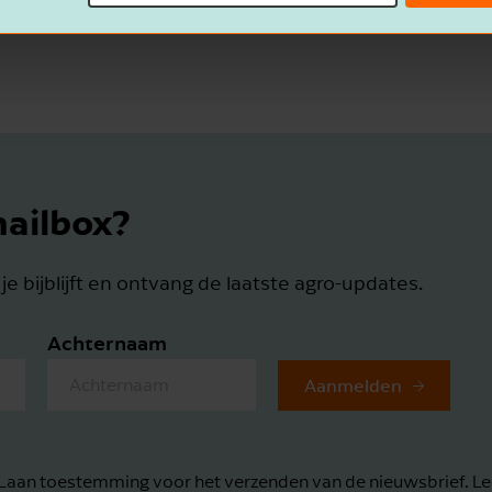
mailbox?
e bijblijft en ontvang de laatste agro-updates.
Achternaam
Aanmelden
& Laan toestemming voor het verzenden van de nieuwsbrief. L