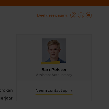
Deel deze pagina
Bart Pelster
Assistant Accountancy
sproken
Neem contact op
erjaar