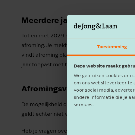
Meerdere jaren lease
Tot en met 2029 kun je varkens- en pluimv
afroming. Je meldt wel ieder kalenderjaar ee
Toestemming
vindt afroming plaats bij de heenlease. De ja
jaar toepast met hetzelfde bedrijf.
Deze website maakt gebru
We gebruiken cookies om co
om ons websiteverkeer te a
Afromingsvrije lease fosfaat 
voor social media, advert
andere informatie die je aa
De mogelijkheid om maximaal 100 kg fosfaatre
services.
geldt echter niet voor varkens- en pluimvee
Heb je vragen over de afroming bij lease p