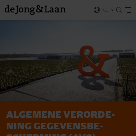
NL
EN
AL­GE­ME­NE VER­OR­DE­
vices
NING GE­GE­VENS­BE­