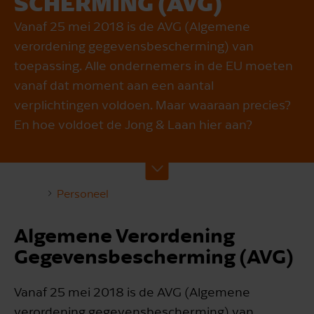
SCHER­MING (AVG)
Vanaf 25 mei 2018 is de AVG (Algemene
verordening gegevensbescherming) van
toepassing. Alle ondernemers in de EU moeten
vanaf dat moment aan een aantal
verplichtingen voldoen. Maar waaraan precies?
En hoe voldoet de Jong & Laan hier aan?
Personeel
Algemene Verordening
Gegevensbescherming (AVG)
Vanaf 25 mei 2018 is de AVG (Algemene
verordening gegevensbescherming) van