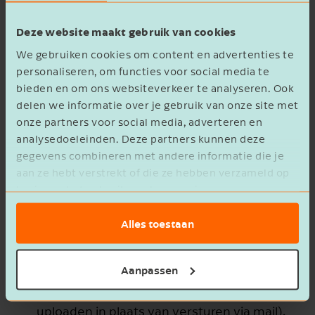
met hen moeten hebben.
Deze website maakt gebruik van cookies
We maken een verwerkersovereenkomst
We gebruiken cookies om content en advertenties te
die we vanuit de Jong & Laan uniform
personaliseren, om functies voor social media te
hanteren voor onze klanten.
bieden en om ons websiteverkeer te analyseren. Ook
We brengen de verschillende
delen we informatie over je gebruik van onze site met
‘verwerkingsactiviteiten’ in kaart, zowel voor
onze partners voor social media, adverteren en
de interne organisatie als de externe
analysedoeleinden. Deze partners kunnen deze
dienstverlening. Uiteindelijk kunnen we
gegevens combineren met andere informatie die je
aan ze hebt verstrekt of die ze hebben verzameld op
hiermee het vereiste verwerkingsregister
basis van het gebruik van hun services.
opstellen en bijhouden.
We beoordelen de bewaartermijnen van
Alles toestaan
persoonsgegevens.
We beoordelen de communicatiemiddelen
Aanpassen
en passen waar nodig de veiligheid hiervan
aan (we gaan bijvoorbeeld meer gegevens
uploaden in plaats van versturen via mail).