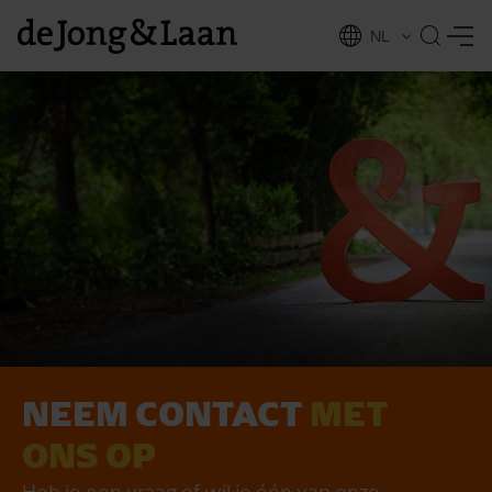
NL
EN
NEEM CONTACT
MET
vices
ONS OP
Heb je een vraag of wil je één van onze