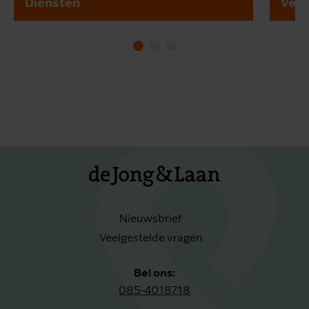
Diensten
Vest
Nieuwsbrief
Veelgestelde vragen
Bel ons:
085-4018718