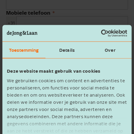
Mobiele telefoon
+31
E-mailadres
Toestemming
Details
Over
Bedrijfsnaam
Deze website maakt gebruik van cookies
Beschrijving
We gebruiken cookies om content en advertenties te
personaliseren, om functies voor social media te
bieden en om ons websiteverkeer te analyseren. Ook
delen we informatie over je gebruik van onze site met
onze partners voor social media, adverteren en
analysedoeleinden. Deze partners kunnen deze
Ik ga akkoord met het
privacy statement
gegevens combineren met andere informatie die je
aan ze hebt verstrekt of die ze hebben verzameld op