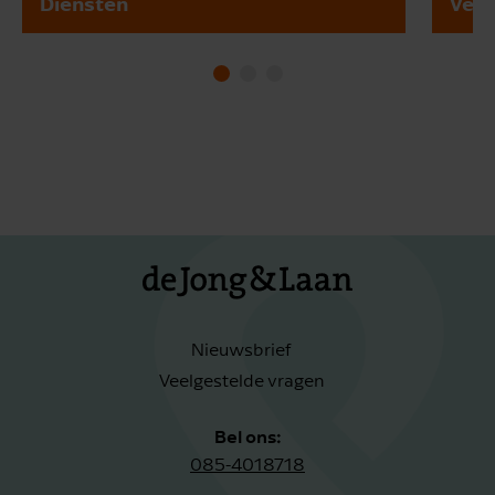
Diensten
Vest
Nieuwsbrief
Veelgestelde vragen
Bel ons:
085-4018718