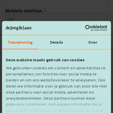
Mobiele telefoon
+31
E-mailadres
Toestemming
Details
Over
Bedrijfsnaam
Deze website maakt gebruik van cookies
Beschrijving
We gebruiken cookies om content en advertenties te
personaliseren, om functies voor social media te
bieden en om ons websiteverkeer te analyseren. Ook
delen we informatie over je gebruik van onze site met
onze partners voor social media, adverteren en
analysedoeleinden. Deze partners kunnen deze
Ik ga akkoord met het
privacy statement
gegevens combineren met andere informatie die je
aan ze hebt verstrekt of die ze hebben verzameld op