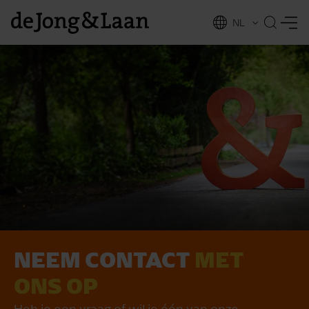
NL
EN
NEEM CONTACT
MET
vices
ONS OP
Heb je een vraag of wil je één van onze