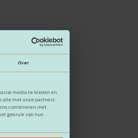
Over
social media te bieden en
e site met onze partners
evens combineren met
het gebruik van hun