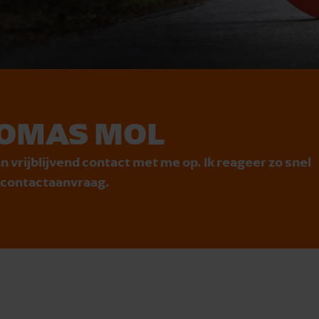
OMAS MOL
n vrijblijvend contact met me op. Ik reageer zo snel
e contactaanvraag.