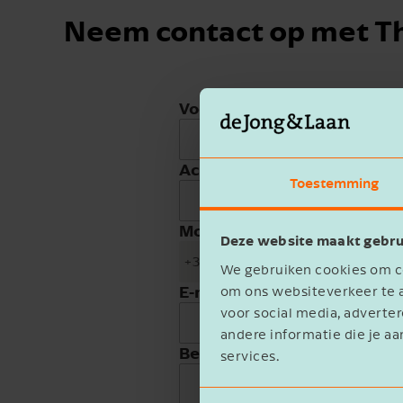
Neem contact op met 
Voornaam
Achternaam
Toestemming
Mobiele telefoon
Deze website maakt gebru
+31
We gebruiken cookies om co
E-mailadres
om ons websiteverkeer te a
voor social media, advert
andere informatie die je aa
Bedrijfsnaam
services.