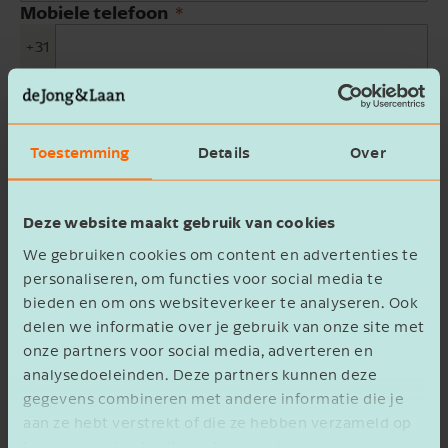
Mobiele telefoon
+31
E-mailadres
Bedrijfsnaam
Toestemming
Details
Over
Beschrijving
Deze website maakt gebruik van cookies
We gebruiken cookies om content en advertenties te
personaliseren, om functies voor social media te
bieden en om ons websiteverkeer te analyseren. Ook
delen we informatie over je gebruik van onze site met
onze partners voor social media, adverteren en
analysedoeleinden. Deze partners kunnen deze
Ik ga akkoord met het
privacy statement
gegevens combineren met andere informatie die je
aan ze hebt verstrekt of die ze hebben verzameld op
Verzenden
basis van het gebruik van hun services.