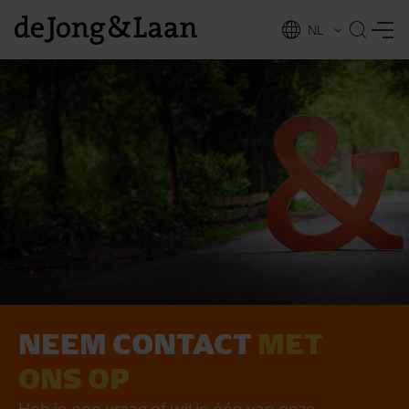
NL
EN
NEEM CONTACT
MET
vices
ONS OP
Heb je een vraag of wil je één van onze