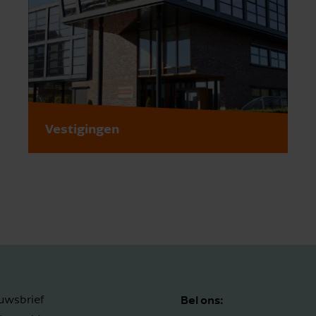
Vestigingen
Bel ons:
uwsbrief