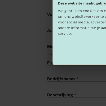
Deze website maakt gebru
We gebruiken cookies om co
Voornaam
om ons websiteverkeer te a
voor social media, advert
andere informatie die je aa
Achternaam
services.
Mobiele telefoon
+31
E-mailadres
Bedrijfsnaam
Beschrijving