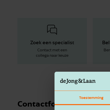
Zoek een specialist
Bel
Contact met een
Ber
collega naar keuze
Toestemming
Contact­formulier