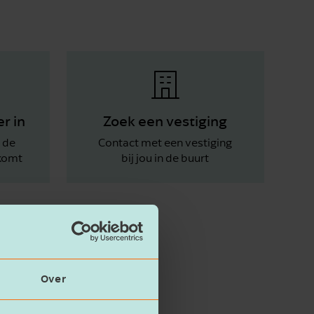
r in
Zoek een vestiging
j de
Contact met een vestiging
tkomt
bij jou in de buurt
Over