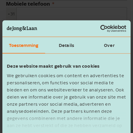
Mobiele telefoon
+31
E-mailadres
Bedrijfsnaam
Toestemming
Details
Over
Beschrijving
Deze website maakt gebruik van cookies
We gebruiken cookies om content en advertenties te
personaliseren, om functies voor social media te
bieden en om ons websiteverkeer te analyseren. Ook
delen we informatie over je gebruik van onze site met
onze partners voor social media, adverteren en
analysedoeleinden. Deze partners kunnen deze
Ik ga akkoord met het
privacy statement
gegevens combineren met andere informatie die je
aan ze hebt verstrekt of die ze hebben verzameld op
Verzenden
basis van het gebruik van hun services.