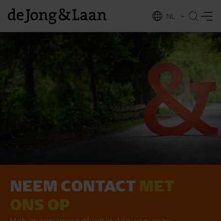
NL
EN
NEEM CONTACT
MET
vices
ONS OP
Heb je een vraag of wil je één van onze