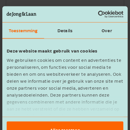
Bedrijfsnaam
Toestemming
Details
Over
Beschrijving
Deze website maakt gebruik van cookies
We gebruiken cookies om content en advertenties te
personaliseren, om functies voor social media te
bieden en om ons websiteverkeer te analyseren. Ook
delen we informatie over je gebruik van onze site met
Ik ga akkoord met het
privacy statement
onze partners voor social media, adverteren en
analysedoeleinden. Deze partners kunnen deze
Verzenden
gegevens combineren met andere informatie die je
aan ze hebt verstrekt of die ze hebben verzameld op
basis van het gebruik van hun services.
Alles toestaan