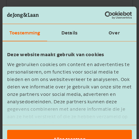
Bedrijfsnaam
Toestemming
Details
Over
Beschrijving
Deze website maakt gebruik van cookies
We gebruiken cookies om content en advertenties te
personaliseren, om functies voor social media te
bieden en om ons websiteverkeer te analyseren. Ook
delen we informatie over je gebruik van onze site met
Ik ga akkoord met het
privacy statement
onze partners voor social media, adverteren en
analysedoeleinden. Deze partners kunnen deze
Verzenden
gegevens combineren met andere informatie die je
aan ze hebt verstrekt of die ze hebben verzameld op
basis van het gebruik van hun services.
Alles toestaan