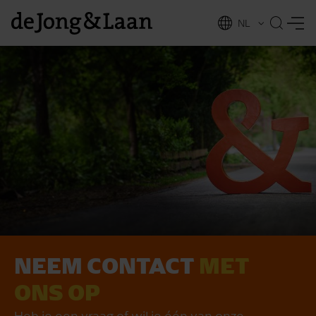
NL
EN
NEEM CONTACT
MET
vices
ONS OP
Heb je een vraag of wil je één van onze