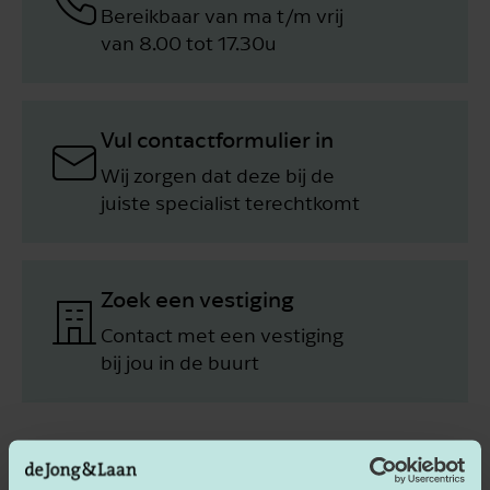
Bereikbaar van ma t/m vrij
van 8.00 tot 17.30u
Vul contactformulier in
Wij zorgen dat deze bij de
juiste specialist terechtkomt
Zoek een vestiging
Contact met een vestiging
bij jou in de buurt