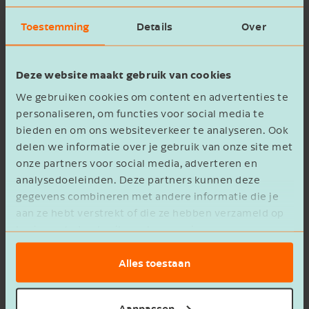
Contact­formulier
Toestemming
Details
Over
Voornaam
Deze website maakt gebruik van cookies
We gebruiken cookies om content en advertenties te
Achternaam
personaliseren, om functies voor social media te
bieden en om ons websiteverkeer te analyseren. Ook
delen we informatie over je gebruik van onze site met
Mobiele telefoon
onze partners voor social media, adverteren en
analysedoeleinden. Deze partners kunnen deze
+31
gegevens combineren met andere informatie die je
E-mailadres
aan ze hebt verstrekt of die ze hebben verzameld op
basis van het gebruik van hun services.
Bedrijfsnaam
Alles toestaan
Beschrijving
Aanpassen