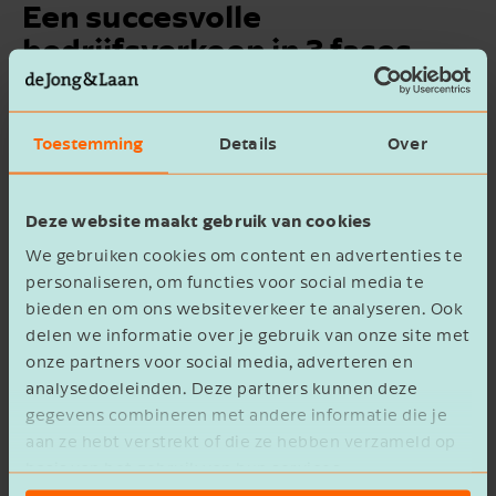
STUUR MIJ DE
STUUR MIJ DE
Een succesvolle
WHITEPAPER "EEN
WHITEPAPER "EEN
bedrijfsverkoop in 3 fases
SUCCESVOLLE
SUCCESVOLLE
BEDRIJFSVERKOOP IN 3
BEDRIJFSVERKOOP IN 3
Download whitepaper
FASES"
FASES"
Toestemming
Details
Over
Voornaam
Voornaam
Deze website maakt gebruik van cookies
We gebruiken cookies om content en advertenties te
Inhoud whitepaper
personaliseren, om functies voor social media te
bieden en om ons websiteverkeer te analyseren. Ook
Bedrijfsnaam
Bedrijfsnaam
Het verkoopproces delen we op in 3 hoofdfases:
delen we informatie over je gebruik van onze site met
onze partners voor social media, adverteren en
De voorbereidingsfase
analysedoeleinden. Deze partners kunnen deze
De verkoopfase
gegevens combineren met andere informatie die je
Het afronden van de transactie
E-mailadres
E-mailadres
aan ze hebt verstrekt of die ze hebben verzameld op
basis van het gebruik van hun services.
Wil je weten hoe je deze fases kunt doorlopen?