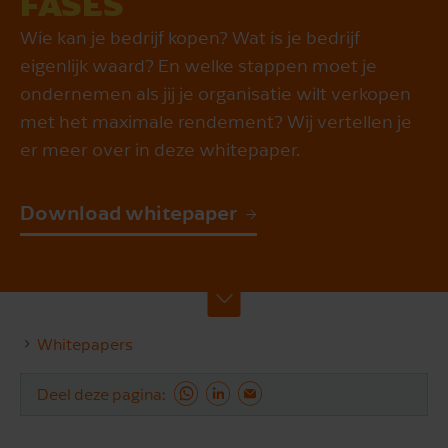
FASES
Wie kan je bedrijf kopen? Wat is je bedrijf
eigenlijk waard? En welke stappen moet je
ondernemen als jij je organisatie wilt verkopen
met het maximale rendement? Wij vertellen je
er meer over in deze whitepaper.
Download whitepaper
Whitepapers
Deel deze pagina