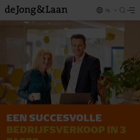
NL
EN
EEN SUCCESVOLLE
vices
BEDRIJFSVERKOOP IN 3