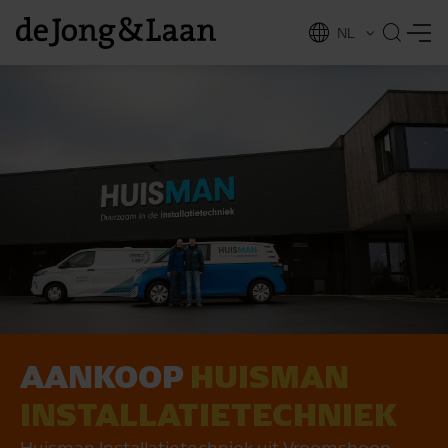
NL
EN
AANKOOP
HUISMAN
vices
INSTALLATIE­TECHNIEK
Huisman Installatietechniek uit Vroomshoop