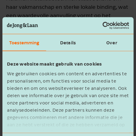
haar vakmanschap en sterke lokale binding, wat
een waardevolle aanvulling vormt op het
bestaande netwerk van Vesting Groep.
Aankoopbegeleiding
Toestemming
Details
Over
De Jong & Laan heeft Vesting Groep begeleid bij
het
aankooptraject
, bestaande uit:
Deze website maakt gebruik van cookies
We gebruiken cookies om content en advertenties te
het analyseren van bedrijfsinformatie en
personaliseren, om functies voor social media te
financiële gegevens;
bieden en om ons websiteverkeer te analyseren. Ook
het in samenspraak bepalen van de
delen we informatie over je gebruik van onze site met
biedingsstrategie;
onze partners voor social media, adverteren en
analysedoeleinden. Deze partners kunnen deze
de onderhandelingen;
gegevens combineren met andere informatie die je
het afronden van de transactie.
aan ze hebt verstrekt of die ze hebben verzameld op
basis van het gebruik van hun services.
Heb je nog vragen of ben je benieuwd wat onze