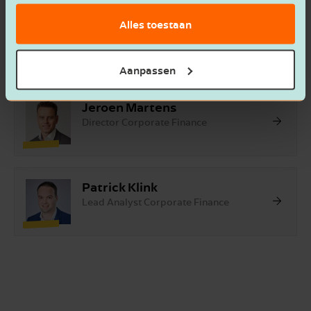
corporate finance adviseurs voor jou kunnen
Alles toestaan
betekenen? Neem gerust
contact
met ons op.
Onze adviseurs
Aanpassen
Jeroen Martens
Director Corporate Finance
Patrick Klink
Lead Analyst Corporate Finance