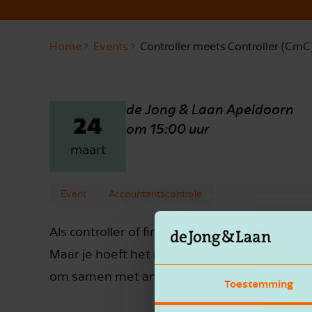
Home
Events
Controller meets Controller (CmC
de Jong & Laan Apeldoorn
24
om 15:00 uur
maart
Event
Accountantscontrole
Als controller of financieel eindverantwoorde
Maar je hoeft het niet alleen te doen. In de
om samen met andere professionals te groei
Toestemming