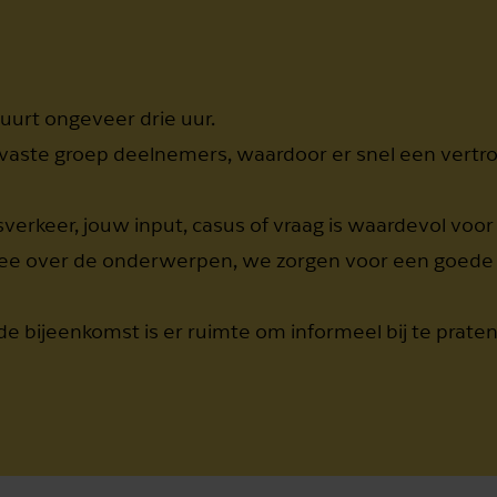
Aanmelden
Aanmelden
Annuleren
Annuleren
duurt ongeveer drie uur.
 vaste groep deelnemers, waardoor er snel een vertr
verkeer, jouw input, casus of vraag is waardevol voor
t mee over de onderwerpen, we zorgen voor een goede
 bijeenkomst is er ruimte om informeel bij te prate