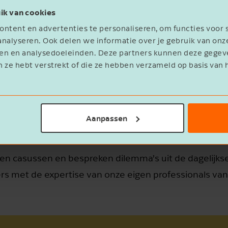
Achternaam
Achternaam
ik van cookies
ntent en advertenties te personaliseren, om functies voor 
nalyseren. Ook delen we informatie over je gebruik van onz
eren en analysedoeleinden. Deze partners kunnen deze geg
Bedrijfsnaam
Bedrijfsnaam
 CmC Apeldoorn?
n ze hebt verstrekt of die ze hebben verzameld op basis van 
ontrollers, CFO’s en andere financiële eindverantwoo
eren we bijeenkomsten waarin we sparren over actuele 
E-mailadres
E-mailadres
Aanpassen
-systemen, wet- en regelgeving, dashboarding of finan
en casussen en bespreken dilemma’s uit de dagelijkse 
Telefoon
Telefoon
s met de expertise van onze eigen professionals van