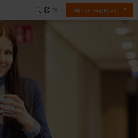
Mijn de Jong & Laan
NL
EN