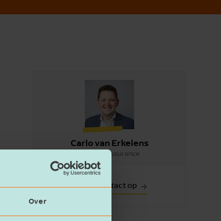
Carlo van Erkelens
Partner Assurance
ken.
gen in,
Neem contact op
Over