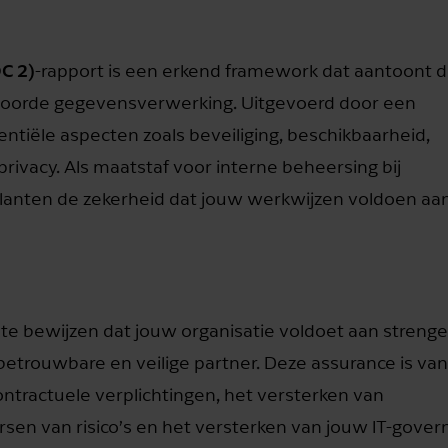
C 2)
-rapport is een erkend framework dat aantoont 
ntwoorde gegevensverwerking. Uitgevoerd door een
entiële aspecten zoals beveiliging, beschikbaarheid,
privacy. Als maatstaf voor interne beheersing bij
klanten de zekerheid dat jouw werkwijzen voldoen aa
te bewijzen dat jouw organisatie voldoet aan strenge
betrouwbare en veilige partner. Deze assurance is van
tractuele verplichtingen, het versterken van
sen van risico’s en het versterken van jouw IT-gover