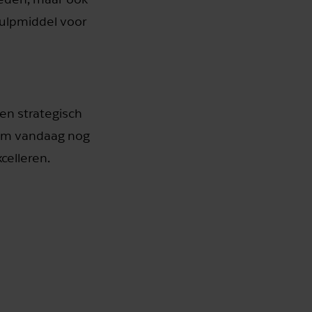
hulpmiddel voor
een strategisch
eem vandaag nog
celleren.