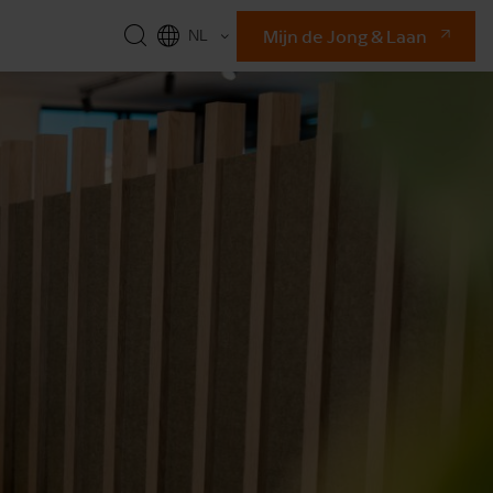
Mijn de Jong & Laan
NL
EN