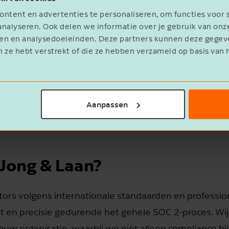
SO 27001
ntent en advertenties te personaliseren, om functies voor 
nalyseren. Ook delen we informatie over je gebruik van onz
 van jouw zakelijke doelen, markteisen en compliance
eren en analysedoeleinden. Deze partners kunnen deze geg
n ze hebt verstrekt of die ze hebben verzameld op basis van 
ud- of uitbestede diensten aanbieden, biedt ISO 2700
at toepasbaar is op alle sectoren. Voor veel organis
rrentievoordeel en vereenvoudigt het toekomstige au
Aanpassen
Jong & Laan?
tors volgens internationale standaarden en professio
it en precisie gedurende het gehele SOC 2-proces. W
ouw organisatie, waarbij we niet alleen compliance b