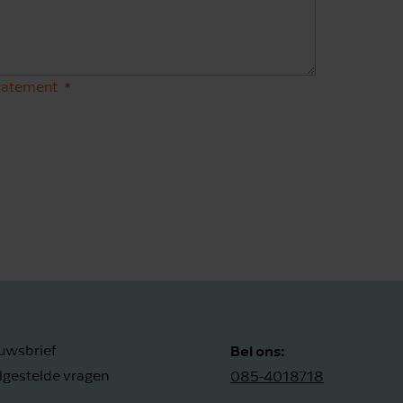
statement
Bel ons:
uwsbrief
lgestelde vragen
085-4018718