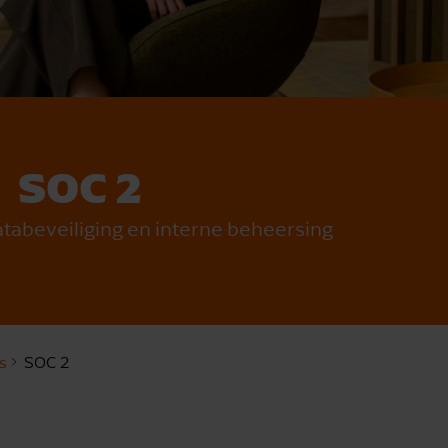
SOC 2
tabeveiliging en interne beheersing
s
SOC 2