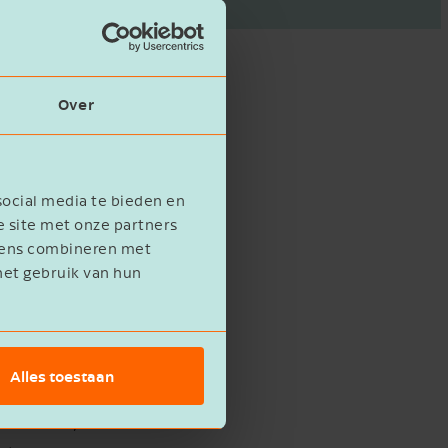
Over
n effectieve
n de meest
social media te bieden en
xiteit, wordt het
e site met onze partners
evens combineren met
het gebruik van hun
gebreid programma
Alles toestaan
 (CISO) leidt dit
n beleid,