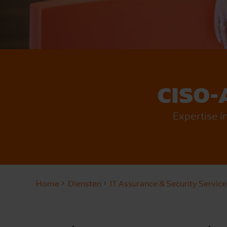
CISO-
Expertise i
Home
Diensten
IT Assurance & Security Service