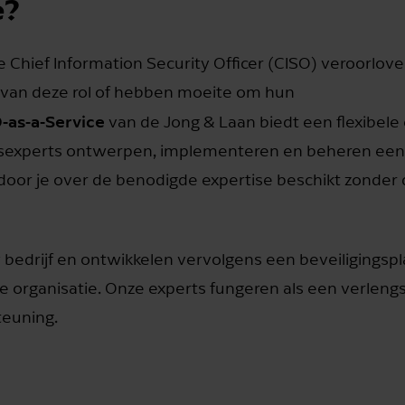
e?
me Chief Information Security Officer (CISO) veroorlove
n van deze rol of hebben moeite om hun
-as-a-Service
van de Jong & Laan biedt een flexibele
ngsexperts ontwerpen, implementeren en beheren een
or je over de benodigde expertise beschikt zonder
bedrijf en ontwikkelen vervolgens een beveiligingspla
 organisatie. Onze experts fungeren als een verleng
teuning.