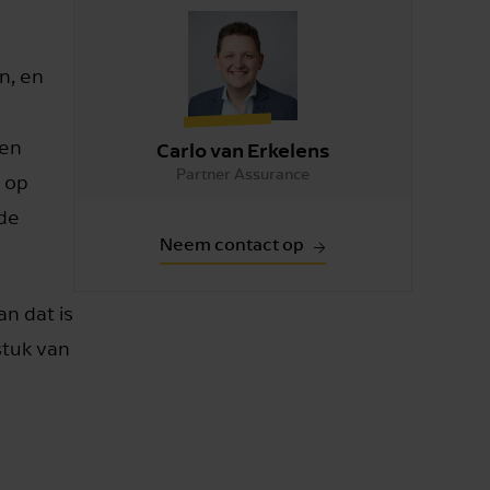
n, en
 en
Carlo van Erkelens
Partner Assurance
 op
 de
Neem contact op
n dat is
stuk van