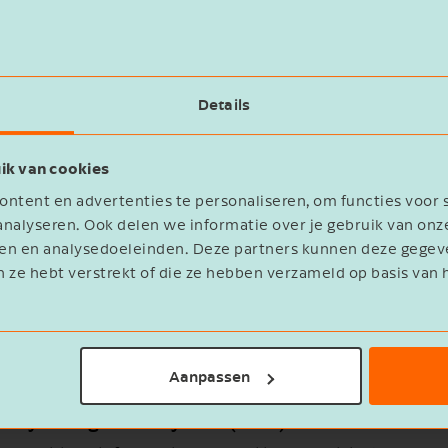
atiebeveiliging
Details
bedrijven op accurate en tijdige informatie voor ee
ik van cookies
alleen een van de meest waardevolle, maar ook een va
ntent en advertenties te personaliseren, om functies voor 
ngen en -aanvallen toenemen in frequentie en comple
nalyseren. Ook delen we informatie over je gebruik van onz
eren en analysedoeleinden. Deze partners kunnen deze geg
teit en beschikbaarheid van informatie essentieel.
n ze hebt verstrekt of die ze hebben verzameld op basis van 
igingsprogramma
r dan firewalls en wachtwoorden. Het vereist een uit
Aanpassen
riestandaarden. De Chief Information Security Officer
urity Management System (ISMS)
—een raamwerk va