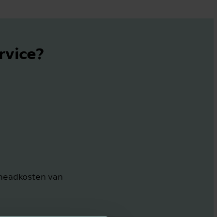
rvice?
rheadkosten van