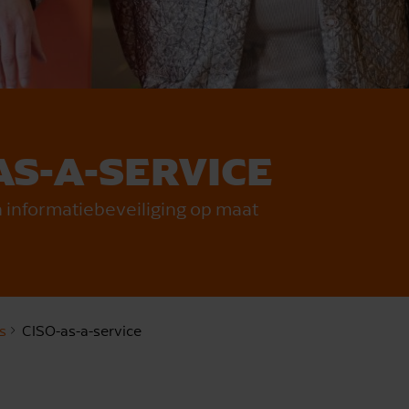
AS-A-SERVICE
n informatiebeveiliging op maat
s
CISO-as-a-service