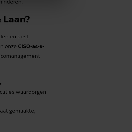
rminderen.
& Laan?
rden en best
CISO-as-a-
men onze
risicomanagement
,
ficaties waarborgen
maat gemaakte,