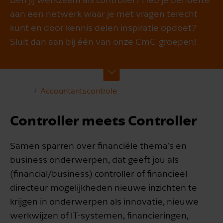
aan een netwerk waar je met vragen terecht
kunt en door kennis delen inspiratie opdoet?
Sluit dan aan bij één van onze CmC-groepen!
Accountants­controle
Controller meets Controller
Samen sparren over financiële thema’s en
business onderwerpen, dat geeft jou als
(financial/business) controller of financieel
directeur mogelijkheden nieuwe inzichten te
krijgen in onderwerpen als innovatie, nieuwe
werkwijzen of IT-systemen, financieringen,