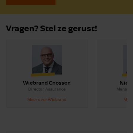
Vragen? Stel ze gerust!
Wiebrand Cnossen
Niek
Director Assurance
Manager
Meer over Wiebrand
Meer