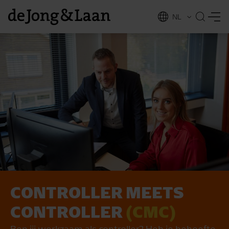
NL
EN
CONTROLLER MEETS
vices
CONTROLLER
(CMC)
Ben jij werkzaam als controller? Heb je behoefte