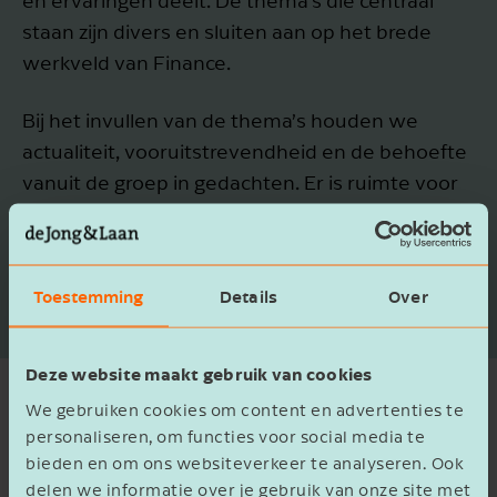
en ervaringen deelt. De thema’s die centraal
staan zijn divers en sluiten aan op het brede
werkveld van Finance.
Bij het invullen van de thema’s houden we
actualiteit, vooruitstrevendheid en de behoefte
vanuit de groep in gedachten. Er is ruimte voor
het aandragen van casussen, thema’s en
sprekers. Daarbij kiezen we voor een mix van
externe sprekers en eigen specialisten van de
Toestemming
Details
Over
Jong & Laan.
Deze website maakt gebruik van cookies
We gebruiken cookies om content en advertenties te
Kennis delen doen we samen
personaliseren, om functies voor social media te
bieden en om ons websiteverkeer te analyseren. Ook
delen we informatie over je gebruik van onze site met
Elke CmC-groep komt vier keer per jaar op een