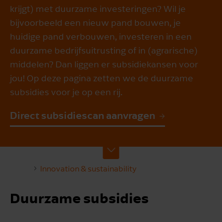
krijgt) met duurzame investeringen? Wil je
bijvoorbeeld een nieuw pand bouwen, je
huidige pand verbouwen, investeren in een
duurzame bedrijfsuitrusting of in (agrarische)
middelen? Dan liggen er subsidiekansen voor
jou! Op deze pagina zetten we de duurzame
subsidies voor je op een rij.
Direct subsidiescan aanvragen
Innovation & sustainability
Duurzame subsidies