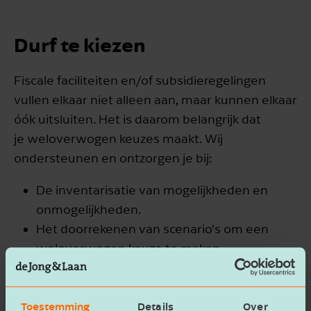
Durf te kiezen
Fiscale faciliteiten en/of subsidieregelingen
vullen elkaar niet alleen aan, maar kunnen elkaar
óók uitsluiten. Het is daarom belangrijk dat
je weloverwogen keuzes maakt. Wij
ondersteunen en ontzorgen je bij:
De inventarisatie van mogelijkheden en
onmogelijkheden.
Het doorrekenen van scenario's om een
weloverwogen keuze te maken.
Het formuleren en indienen van de aanvraag
van je keuze.
Toestemming
Details
Over
De verwerking in de