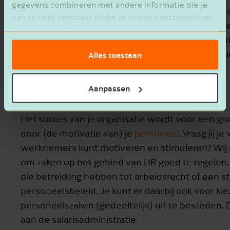
gegevens combineren met andere informatie die je
het optimaliseren van je inkomens- en verm
aan ze hebt verstrekt of die ze hebben verzameld op
het inspelen op (veranderende) wet- en reg
basis van het gebruik van hun services.
van verschillende kennisgebieden of interna
kansen benutten op het gebied van innovati
Alles toestaan
duurzaamheid (mvo).
Aanpassen
Personeel
Het succes van je organisatie wordt voor een gr
door (de motivatie van) je
personeel
. Vraag jij je
werknemers kunt motiveren en stimuleren? Wij
om zaken op het gebied van HR goed te regelen
die betrekking hebben tot arbeidsrecht of een st
personeelsbeleid. Je kunt er daarbij ook voor ki
personeelszaken (gedeeltelijk) uit te besteden.
aan de salarisadministratie.