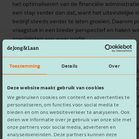
het optimaliseren van de financiële administrat
een stap verder dan dat, want het uiteindelijke 
bedrijf steeds verder te laten groeien. Daarom 
vraagstuk in een breder perspectief en haken w
specialisten aan waar nodig.
Belastingadvies
Toestemming
Details
Over
Belastingen
worden vaak gezien als iets ongrijp
tegelijkertijd maken ze een belangrijk deel uit van
Deze website maakt gebruik van cookies
bedrijfsvoering. Het is daarom belangrijk om hi
aan te besteden. Wij ontzorgen je door de basis 
We gebruiken cookies om content en advertenties te
personaliseren, om functies voor social media te
middel van een fiscale strategie. Vanuit daar ku
bieden en om ons websiteverkeer te analyseren. Ook
met:
delen we informatie over je gebruik van onze site met
onze partners voor social media, adverteren en
het optimaliseren van je fiscale positie en ee
analysedoeleinden. Deze partners kunnen deze
passende structuur;