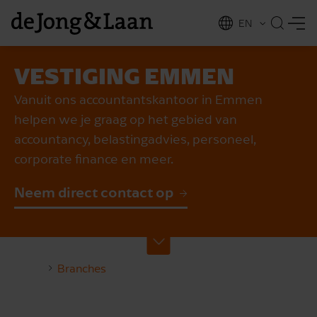
EN
NL
VESTIGING EMMEN
Vanuit ons accountantskantoor in Emmen
helpen we je graag op het gebied van
accountancy, belastingadvies, personeel,
ing
corporate finance en meer.
Neem direct contact op
Branches