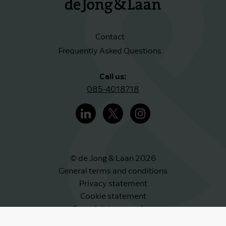
Contact
Frequently Asked Questions
Call us:
085-4018718
© de Jong & Laan 2026
General terms and conditions
Privacy statement
Cookie statement
Complaints procedure
Whistleblower scheme