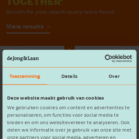
TOGETHER'
Results for your search query were found
View results
Toestemming
Details
Over
Search
Deze website maakt gebruik van cookies
2 results found for
'Let's go for it
We gebruiken cookies om content en advertenties te
together'
personaliseren, om functies voor social media te
bieden en om ons websiteverkeer te analyseren. Ook
Articles (0)
Blogs (0)
Cases (2)
delen we informatie over je gebruik van onze site met
Employees (0)
Locations (0)
News (0)
onze partners voor social media, adverteren en