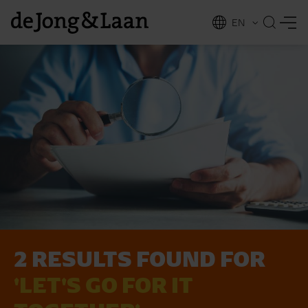
EN
NL
ing
2 RESULTS FOUND FOR
'LET'S GO FOR IT