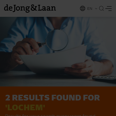
EN
NL
ing
2 RESULTS FOUND FOR
'LOCHEM'
Results for your search query were found