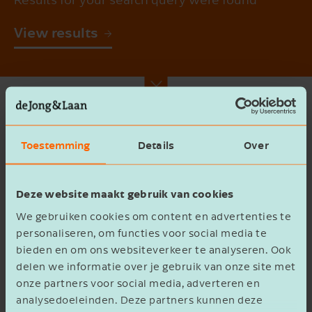
View results
Toestemming
Details
Over
Search
Deze website maakt gebruik van cookies
2 results found for
'Lochem'
We gebruiken cookies om content en advertenties te
Articles (0)
Blogs (0)
Cases (2)
personaliseren, om functies voor social media te
bieden en om ons websiteverkeer te analyseren. Ook
Employees (0)
Locations (0)
News (0)
delen we informatie over je gebruik van onze site met
Services (0)
Transaction (0)
onze partners voor social media, adverteren en
Building the future together with
analysedoeleinden. Deze partners kunnen deze
Ten Damme