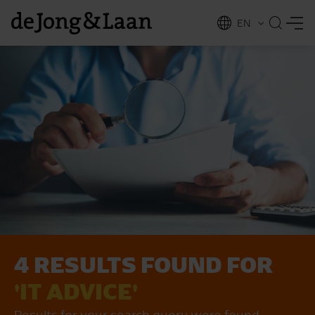
EN
NL
ing
4 RESULTS FOUND FOR
'IT ADVICE'
Results for your search query were found