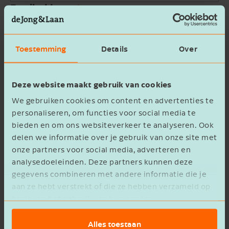
Email address
Company name
Toestemming
Details
Over
Message
Deze website maakt gebruik van cookies
We gebruiken cookies om content en advertenties te
personaliseren, om functies voor social media te
bieden en om ons websiteverkeer te analyseren. Ook
delen we informatie over je gebruik van onze site met
onze partners voor social media, adverteren en
privacy statement
I agree to the
analysedoeleinden. Deze partners kunnen deze
gegevens combineren met andere informatie die je
Verzenden
aan ze hebt verstrekt of die ze hebben verzameld op
basis van het gebruik van hun services.
Alles toestaan