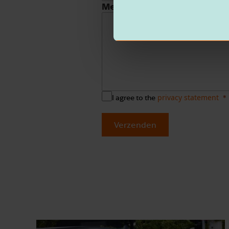
Message
privacy statement
I agree to the
Verzenden