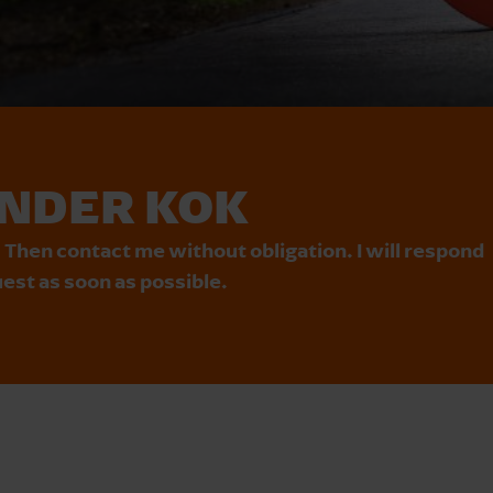
NDER KOK
 Then contact me without obligation. I will respond
est as soon as possible.