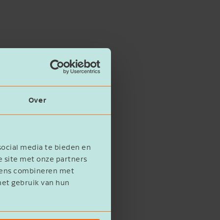
Over
social media te bieden en
e site met onze partners
evens combineren met
het gebruik van hun