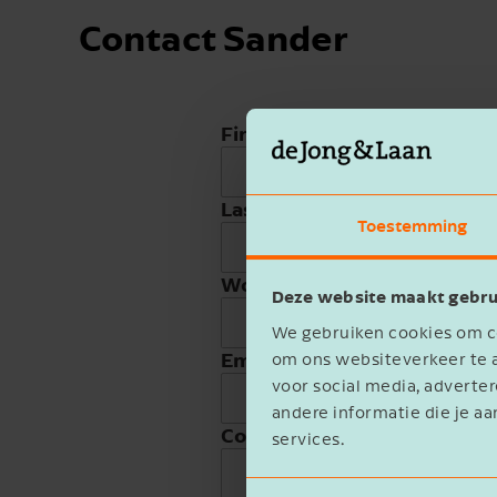
Contact Sander
First name
Last name
Toestemming
Work phone
Deze website maakt gebru
We gebruiken cookies om co
Email address
om ons websiteverkeer te a
voor social media, advert
andere informatie die je aa
Company name
services.