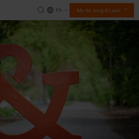
My de Jong & Laan
EN
NL