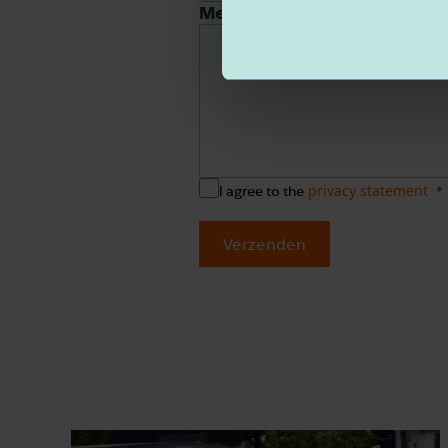
Message
privacy statement
I agree to the
Verzenden