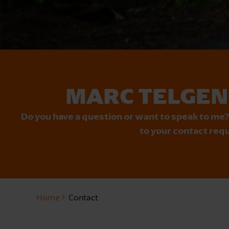
MARC TELGEN
Do you have a question or want to speak to me?
to your contact requ
Home
Contact