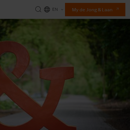
My de Jong & Laan
EN
NL