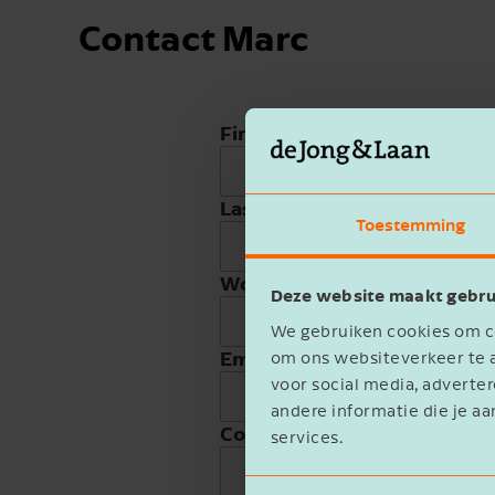
Contact Marc
First name
Last name
Toestemming
Work phone
Deze website maakt gebru
We gebruiken cookies om co
Email address
om ons websiteverkeer te a
voor social media, advert
andere informatie die je aa
Company name
services.