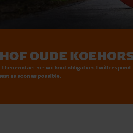
HOF OUDE KOEHOR
 Then contact me without obligation. I will respond
est as soon as possible.