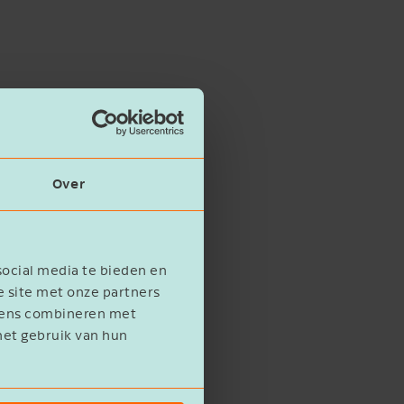
Over
social media te bieden en
e site met onze partners
evens combineren met
het gebruik van hun