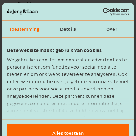
Email address
Company name
Toestemming
Details
Over
Message
Deze website maakt gebruik van cookies
We gebruiken cookies om content en advertenties te
personaliseren, om functies voor social media te
bieden en om ons websiteverkeer te analyseren. Ook
delen we informatie over je gebruik van onze site met
onze partners voor social media, adverteren en
privacy statement
I agree to the
analysedoeleinden. Deze partners kunnen deze
gegevens combineren met andere informatie die je
Verzenden
aan ze hebt verstrekt of die ze hebben verzameld op
basis van het gebruik van hun services.
Alles toestaan