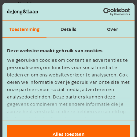
Email address
Company name
Toestemming
Details
Over
Message
Deze website maakt gebruik van cookies
We gebruiken cookies om content en advertenties te
personaliseren, om functies voor social media te
bieden en om ons websiteverkeer te analyseren. Ook
delen we informatie over je gebruik van onze site met
onze partners voor social media, adverteren en
privacy statement
I agree to the
analysedoeleinden. Deze partners kunnen deze
gegevens combineren met andere informatie die je
Verzenden
aan ze hebt verstrekt of die ze hebben verzameld op
basis van het gebruik van hun services.
Alles toestaan