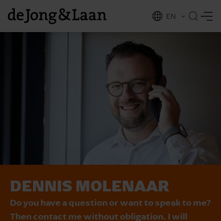
EN
NL
ing
DENNIS MOLENAAR
Do you have a question or want to speak to me?
Then contact me without obligation. I will