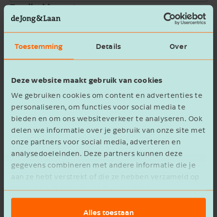
Email address
Company name
Toestemming
Details
Over
Message
Deze website maakt gebruik van cookies
We gebruiken cookies om content en advertenties te
personaliseren, om functies voor social media te
bieden en om ons websiteverkeer te analyseren. Ook
delen we informatie over je gebruik van onze site met
onze partners voor social media, adverteren en
privacy statement
I agree to the
analysedoeleinden. Deze partners kunnen deze
gegevens combineren met andere informatie die je
Verzenden
aan ze hebt verstrekt of die ze hebben verzameld op
basis van het gebruik van hun services.
Alles toestaan