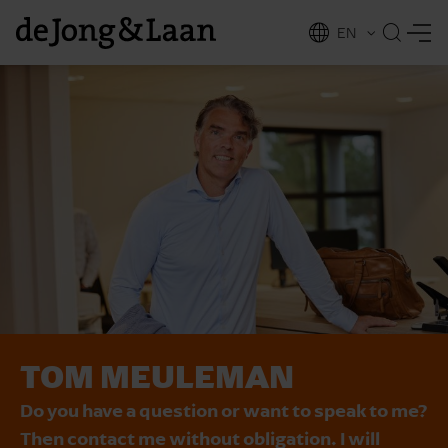
EN
NL
ing
TOM MEULEMAN
Do you have a question or want to speak to me?
Then contact me without obligation. I will