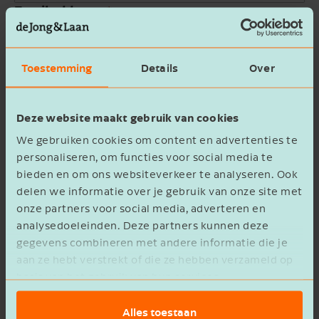
Email address
Company name
Toestemming
Details
Over
Message
Deze website maakt gebruik van cookies
We gebruiken cookies om content en advertenties te
personaliseren, om functies voor social media te
bieden en om ons websiteverkeer te analyseren. Ook
delen we informatie over je gebruik van onze site met
onze partners voor social media, adverteren en
privacy statement
I agree to the
analysedoeleinden. Deze partners kunnen deze
gegevens combineren met andere informatie die je
Verzenden
aan ze hebt verstrekt of die ze hebben verzameld op
basis van het gebruik van hun services.
Alles toestaan