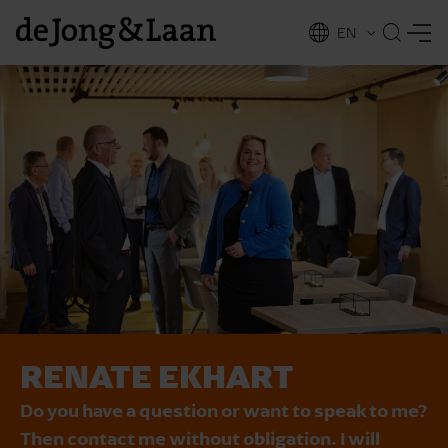
EN
NL
ing
RENATE EKHART
Do you have a question or want to speak to me?
Then contact me without obligation. I will