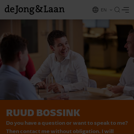
EN
NL
ing
RUUD BOSSINK
Do you have a question or want to speak to me?
Then contact me without obligation. I will