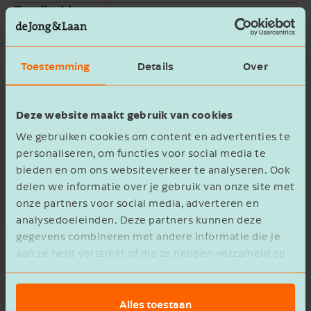
Email address
Company name
Toestemming
Details
Over
Message
Deze website maakt gebruik van cookies
We gebruiken cookies om content en advertenties te
personaliseren, om functies voor social media te
bieden en om ons websiteverkeer te analyseren. Ook
delen we informatie over je gebruik van onze site met
onze partners voor social media, adverteren en
privacy statement
I agree to the
analysedoeleinden. Deze partners kunnen deze
gegevens combineren met andere informatie die je
Verzenden
aan ze hebt verstrekt of die ze hebben verzameld op
basis van het gebruik van hun services.
Alles toestaan